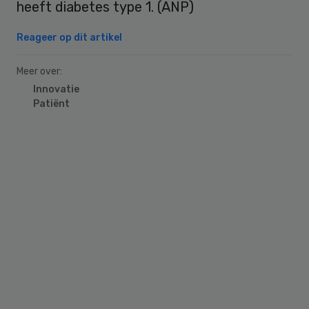
heeft diabetes type 1. (ANP)
Reageer op dit artikel
Meer over:
Innovatie
Patiënt
Primary
Sidebar