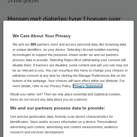
24 keer gelezen
Mensen met diabetes type 1 hoeven over
een paar jaar niet meer na te denken of en
We Care About Your Privacy
hoeveel insuline ze moeten inspuiten.
We and our
889
partners store and access personal data, like browsing data
Onderzoekers van het Academisch Medisch
or unique identifiers, on your device. Selecting I Accept enables tracking
Centrum (AMC) in Amsterdam en het bedrijf
technologies to support the purposes shown under we and our partners
process data to provide. Selecting Reject All or withdrawing your consent will
Inreda BV hebben een prototype
disable them. If trackers are disabled, some content and ads you see may not
be as relevant to you. You can resurface this menu to change your choices or
kunstalvleesklier ontwikkeld die dat zelf
withdraw consent at any time by clicking the Manage Preferences link on the
bottom of the webpage. Your choices will have effect within our Website. For
meet en bepaalt.
more details, refer to our Privacy Policy.
Privacy Statement
Would you rather not? Then we only place essential and statistical cookies,
these do not record any data about you as a person
Diabetici
We and our partners process data to provide:
Use precise geolocation data. Actively scan device characteristics for
Diabetici kunnen daardoor een
redelijk
identification. Store and/or access information on a device. Personalised
normaal leven leiden
, aldus de
advertising and content, advertising and content measurement, audience
research and services development.
onderzoekers. Het apparaatje, dat nu nog