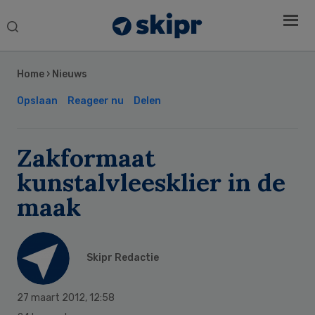
Search
this
Secondary
website
Sidebar
Home
›
Nieuws
Opslaan
Reageer nu
Delen
Zakformaat
kunstalvleesklier in de
maak
Skipr Redactie
27 maart 2012
,
12:58