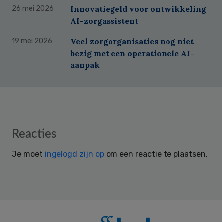
Innovatiegeld voor ontwikkeling
26 mei 2026
AI-zorgassistent
Veel zorgorganisaties nog niet
19 mei 2026
bezig met een operationele AI-
aanpak
Reader
Reacties
Interactions
Je moet
ingelogd zijn op
om een reactie te plaatsen.