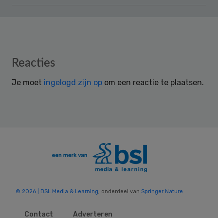
Reader
Reacties
Interactions
Je moet
ingelogd zijn op
om een reactie te plaatsen.
© 2026 | BSL Media & Learning
, onderdeel van
Springer Nature
Contact
Adverteren