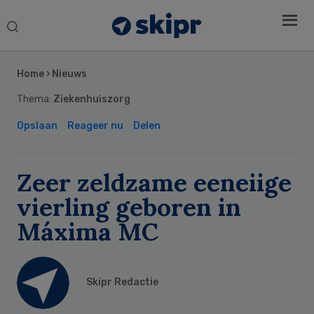
Search
this
Secondary
website
Sidebar
Home
›
Nieuws
Thema:
Ziekenhuiszorg
Opslaan
Reageer nu
Delen
Zeer zeldzame eeneiige
vierling geboren in
Máxima MC
Skipr Redactie