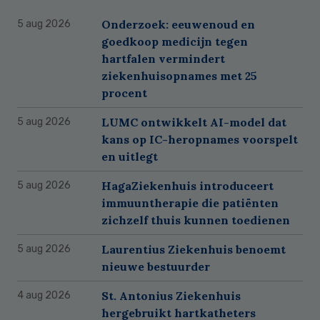
Onderzoek: eeuwenoud en
5 aug 2026
goedkoop medicijn tegen
hartfalen vermindert
ziekenhuisopnames met 25
procent
LUMC ontwikkelt AI-model dat
5 aug 2026
kans op IC-heropnames voorspelt
en uitlegt
HagaZiekenhuis introduceert
5 aug 2026
immuuntherapie die patiënten
zichzelf thuis kunnen toedienen
Laurentius Ziekenhuis benoemt
5 aug 2026
nieuwe bestuurder
St. Antonius Ziekenhuis
4 aug 2026
hergebruikt hartkatheters