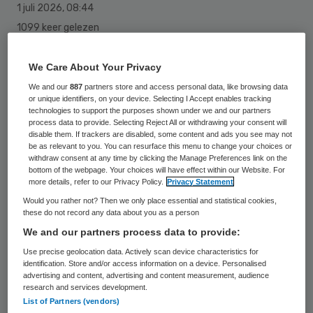
1 juli 2026
,
08:44
1099 keer gelezen
In het Máxima MC is een eeneiige vierling
We Care About Your Privacy
geboren. Dat meldt het
We and our
887
partners store and access personal data, like browsing data
Brabantse ziekenhuis. De geboorte van een
or unique identifiers, on your device. Selecting I Accept enables tracking
technologies to support the purposes shown under we and our partners
eeneiige vierling, die uit een natuurlijke
process data to provide. Selecting Reject All or withdrawing your consent will
disable them. If trackers are disabled, some content and ads you see may not
zwangerschap ontstond, is volgens
be as relevant to you. You can resurface this menu to change your choices or
withdraw consent at any time by clicking the Manage Preferences link on the
het ziekenhuis erg zeldzaam en speciaal.
bottom of the webpage. Your choices will have effect within our Website. For
more details, refer to our Privacy Policy.
Privacy Statement
Would you rather not? Then we only place essential and statistical cookies,
Het gaat om vier jongens, die met 29 weken
these do not record any data about you as a person
ter wereld kwamen. Ze heten Adam, Amir,
We and our partners process data to provide:
Hassan en Hussein. Volgens de vader van
Use precise geolocation data. Actively scan device characteristics for
identification. Store and/or access information on a device. Personalised
de vier gaat het goed met de kinderen. Het
advertising and content, advertising and content measurement, audience
research and services development.
gezin komt oorspronkelijk uit Gambia en
List of Partners (vendors)