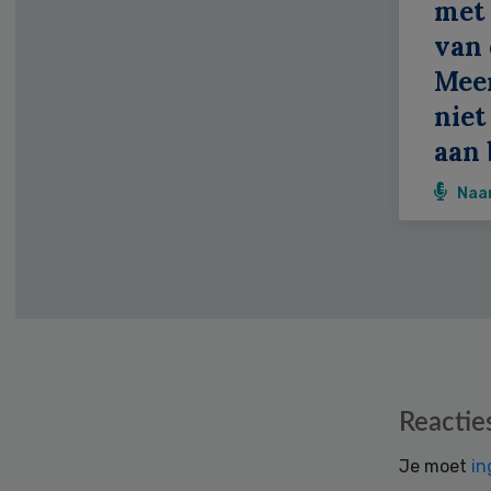
met 
van 
Meer
niet
aan 
Naa
Reader
Reactie
Interactions
Je moet
in