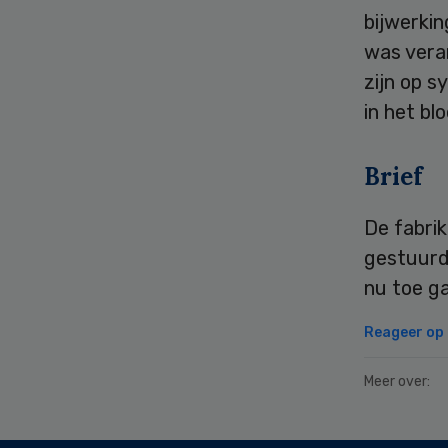
bijwerkin
was vera
zijn op 
in het bl
Brief
De fabrik
gestuurd
nu toe ga
Reageer op d
Meer over: