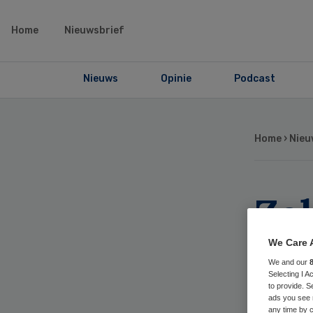
Home
Nieuwsbrief
Nieuws
Opinie
Podcast
Home
›
Nieu
Zel
do
We Care 
We and our
bi
Selecting I 
to provide. S
ads you see 
any time by c