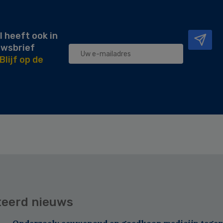
l heeft ook in
uwsbrief
Blijf op de
teerd nieuws
Onderzoek: eeuwenoud en goedkoop medicijn tegen