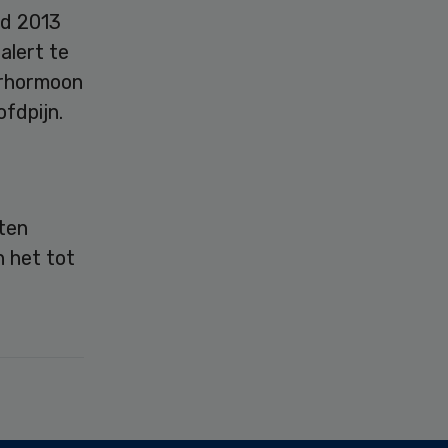
nd 2013
alert te
erhormoon
fdpijn.
nten
n het tot