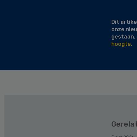
Secondary
Sidebar
Dit artike
onze nie
gestaan.
hoogte.
Gerela