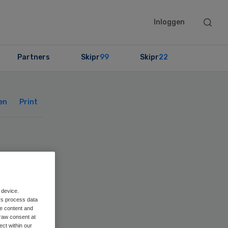
Searc
Inloggen
this
websit
Partners
Skipr
99
Skipr
22
Primary
Sidebar
en
Print
 device.
rs process data
me content and
raw consent at
ect within our