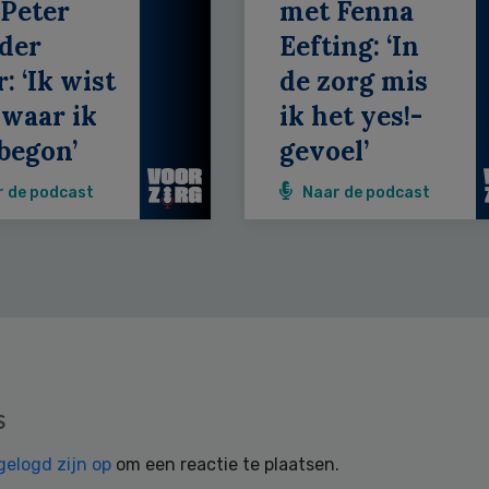
Peter
met Fenna
der
Eefting: ‘In
: ‘Ik wist
de zorg mis
 waar ik
ik het yes!-
begon’
gevoel’
r de podcast
Naar de podcast
s
gelogd zijn op
om een reactie te plaatsen.