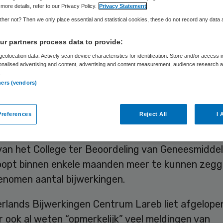
more details, refer to our Privacy Policy.
Privacy Statement
her not? Then we only place essential and statistical cookies, these do not record any data
Skipr Redactie
13 februari 2015
,
13:31
83 keer gelezen
r partners process data to provide:
eolocation data. Actively scan device characteristics for identification. Store and/or access 
onalised advertising and content, advertising and content measurement, audience research 
verpakking van het medicijn Thyrax is veranderd 
.
ners (vendors)
ot naar een doordrukstrip, komen er fors meer me
rkingen. Hoe dat kan is een raadsel, want de sam
references
Reject All
I 
iddel tegen een te trage schildklierwerking is nam
t. Fabrikant Aspen Pharma doet onderzoek hierna
van het College ter Beoordeling van Geneesmiddel
hoopt binnen enkele maanden meer te kunnen zegg
enomen aantal bijwerkingen.
rlands Bijwerkingen Centrum Lareb liet afgelope
 ook al weten “opmerkelijk” veel meldingen van