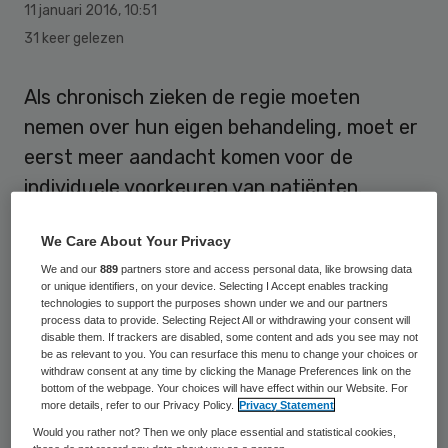
11 januari 2016
,
10:51
31 keer gelezen
Als chronisch zieken de regie moeten
nemen over hun eigen behandeling, moet er
eerst meer aandacht komen voor de
individuele voorkeuren van patiënten.
Individuele doelen, voorkeuren,
We Care About Your Privacy
competenties en de manier waarop mensen
We and our
889
partners store and access personal data, like browsing data
hun ziekte ervaren zijn medebepalend voor
or unique identifiers, on your device. Selecting I Accept enables tracking
hun ondersteuningsbehoefte. Dat blijkt uit
technologies to support the purposes shown under we and our partners
process data to provide. Selecting Reject All or withdrawing your consent will
onderzoek bij het NIVEL waarop Lieke van
disable them. If trackers are disabled, some content and ads you see may not
be as relevant to you. You can resurface this menu to change your choices or
Houtum is gepromoveerd aan de
withdraw consent at any time by clicking the Manage Preferences link on the
bottom of the webpage. Your choices will have effect within our Website. For
Universiteit van Utrecht.
more details, refer to our Privacy Policy.
Privacy Statement
Would you rather not? Then we only place essential and statistical cookies,
In de huidige zorg wordt ondersteuning bij