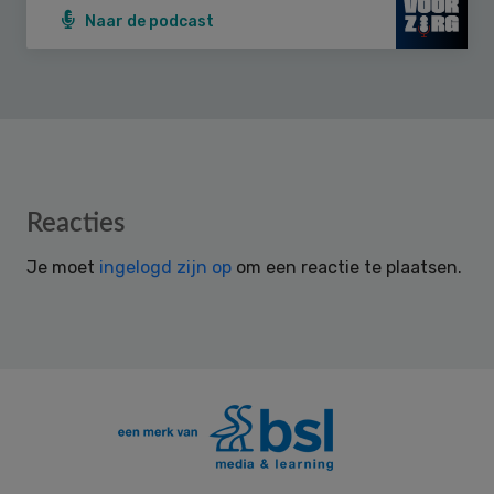
Naar de podcast
Reader
Reacties
Interactions
Je moet
ingelogd zijn op
om een reactie te plaatsen.