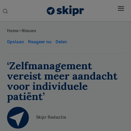
Search
this
Secondary
website
Sidebar
Home
›
Nieuws
Opslaan
Reageer nu
Delen
‘Zelfmanagement
vereist meer aandacht
voor individuele
patiënt’
Skipr Redactie