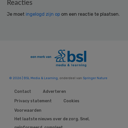
Reader
Reacties
Interactions
Je moet
ingelogd zijn op
om een reactie te plaatsen.
© 2026 | BSL Media & Learning
, onderdeel van
Springer Nature
Contact
Adverteren
Privacy statement
Cookies
Voorwaarden
Het laatste nieuws over de zorg. Snel,
geïnformeerd, compleet