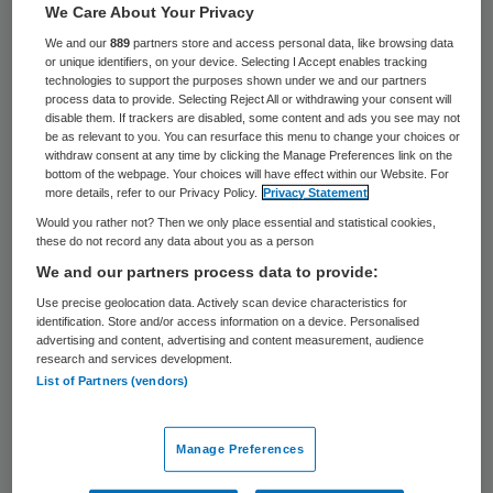
We Care About Your Privacy
De Utrechtse instelling Abrona vindt dat de
We and our
889
partners store and access personal data, like browsing data
zorg tekortschiet door het beperkte
or unique identifiers, on your device. Selecting I Accept enables tracking
technologies to support the purposes shown under we and our partners
budget. Zeker nu op 1 januari 2009 de
process data to provide. Selecting Reject All or withdrawing your consent will
disable them. If trackers are disabled, some content and ads you see may not
financiering van de zorg verandert. ZEMBLA
be as relevant to you. You can resurface this menu to change your choices or
withdraw consent at any time by clicking the Manage Preferences link on the
filmde in de Utrechtse instelling de
bottom of the webpage. Your choices will have effect within our Website. For
moeilijkste groep verstandelijk
more details, refer to our Privacy Policy.
Privacy Statement
gehandicapten en sprak met hen en hun
Would you rather not? Then we only place essential and statistical cookies,
these do not record any data about you as a person
begeleiders.
We and our partners process data to provide:
Use precise geolocation data. Actively scan device characteristics for
identification. Store and/or access information on a device. Personalised
advertising and content, advertising and content measurement, audience
Tekortschieten
research and services development.
List of Partners (vendors)
Afhankelijk
Manage Preferences