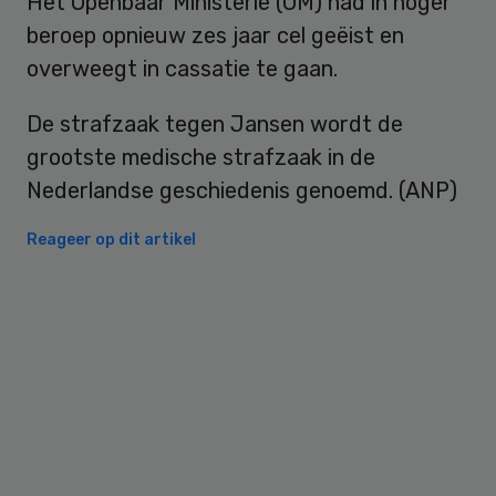
Het Openbaar Ministerie (OM) had in hoger
beroep opnieuw zes jaar cel geëist en
overweegt in cassatie te gaan.
De strafzaak tegen Jansen wordt de
grootste medische strafzaak in de
Nederlandse geschiedenis genoemd. (ANP)
Reageer op dit artikel
Primary
Sidebar