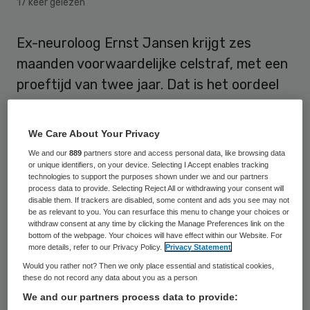
17 keer gelezen
Ex-neuroloog Ernst Jansen krijgt zes
maanden voorwaardelijke celstraf, met een
proeftijd van twee jaar. Dat is het oordeel
van de rechter in hoger beroep in deze
langslepende zaak. Hiermee wordt een
We Care About Your Privacy
dikke streep gehaald door de uitspraak in
We and our
889
partners store and access personal data, like browsing data
eerste aanleg. Toen werd Jansen tot drie
or unique identifiers, on your device. Selecting I Accept enables tracking
technologies to support the purposes shown under we and our partners
jaar onvoorwaardelijke gevangenisstraf
process data to provide. Selecting Reject All or withdrawing your consent will
disable them. If trackers are disabled, some content and ads you see may not
veroordeeld. De rechtbank acht in hoger
be as relevant to you. You can resurface this menu to change your choices or
withdraw consent at any time by clicking the Manage Preferences link on the
beroep niet bewezen dat de arts opzettelijk
bottom of the webpage. Your choices will have effect within our Website. For
verkeerde diagnoses van ernstige ziektes
more details, refer to our Privacy Policy.
Privacy Statement
Would you rather not? Then we only place essential and statistical cookies,
stelde bij meerdere van zijn patiënten.
these do not record any data about you as a person
We and our partners process data to provide:
Jansen is opgelucht met deze uitspraak,