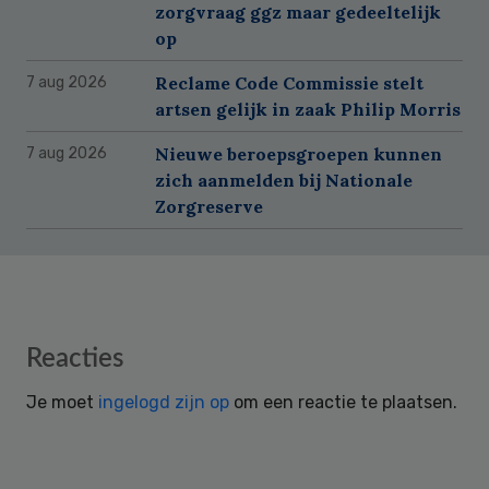
zorgvraag ggz maar gedeeltelijk
op
Reclame Code Commissie stelt
7 aug 2026
artsen gelijk in zaak Philip Morris
Nieuwe beroepsgroepen kunnen
7 aug 2026
zich aanmelden bij Nationale
Zorgreserve
Reader
Reacties
Interactions
Je moet
ingelogd zijn op
om een reactie te plaatsen.