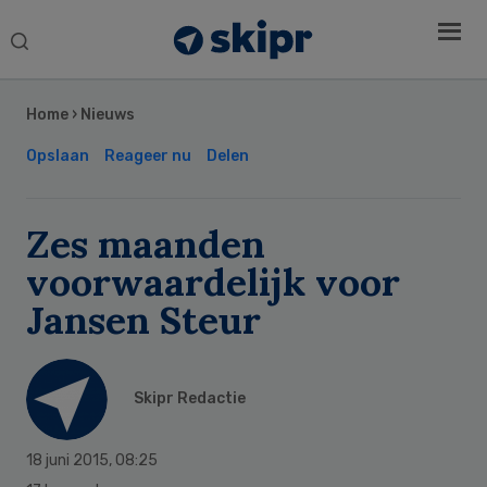
Search
this
Secondary
website
Sidebar
Home
›
Nieuws
Opslaan
Reageer nu
Delen
Zes maanden
voorwaardelijk voor
Jansen Steur
Skipr Redactie
18 juni 2015
,
08:25