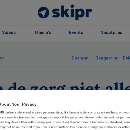
Video’s
Thema’s
Events
Vacatures
ws
Opslaan
Reageer nu
Del
e de zorg niet al
 een kostenpost’
About Your Privacy
889
partners store and access personal data, like browsing data or unique identifiers, on your
Accept enables tracking technologies to support the purposes shown under we and our partne
electing Reject All or withdrawing your consent will disable them. If trackers are disabled, so
may not be as relevant to you. You can resurface this menu to change your choices or withd