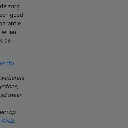
de zorg.
 een goed
parantie
 willen
is de
 webtv
ovatiereis
yntens,
ijd meer
gen op
g
#iidz
.