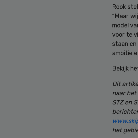
Rook stel
“Maar wi
model va
voor te v
staan en 
ambitie e
Bekijk h
Dit artik
naar het
STZ en S
berichten
www.skip
het gebi