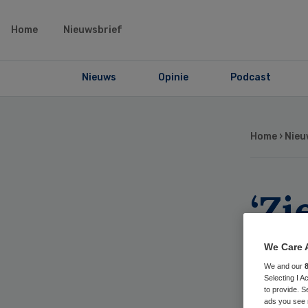
Home
Nieuwsbrief
Nieuws
Opinie
Podcast
Home
›
Nieu
‘Zi
als
We Care 
We and our
Selecting I 
to provide. S
ads you see 