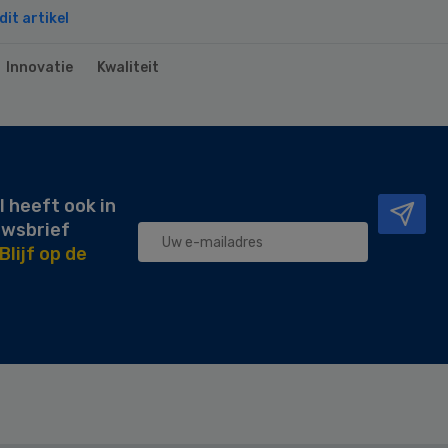
it artikel
Innovatie
Kwaliteit
l heeft ook in
uwsbrief
Blijf op de