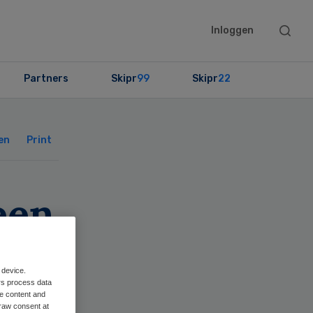
Searc
Inloggen
this
websit
Partners
Skipr
99
Skipr
22
Primary
Sidebar
en
Print
leen
 device.
rs process data
me content and
raw consent at