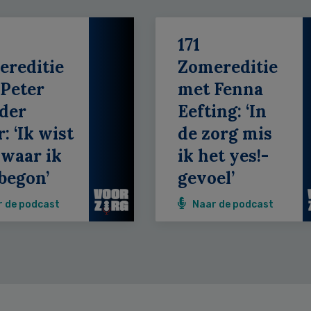
171
ereditie
Zomereditie
Peter
met Fenna
der
Eefting: ‘In
: ‘Ik wist
de zorg mis
 waar ik
ik het yes!-
begon’
gevoel’
r de podcast
Naar de podcast