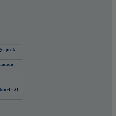
gesprek
omende
ionele AI-