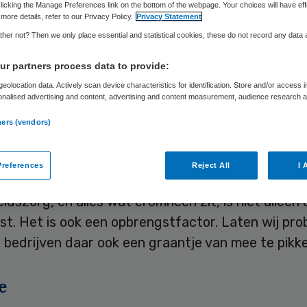
Skipr Redactie
21 maart 2012
,
11:32
32 keer gelezen
licking the Manage Preferences link on the bottom of the webpage. Your choices will have eff
more details, refer to our Privacy Policy.
Privacy Statement
her not? Then we only place essential and statistical cookies, these do not record any data
oet gezien worden als kans, ook voor het bedrijf
r partners process data to provide:
 en winst te behalen. In Nederland wordt de zor
eolocation data. Actively scan device characteristics for identification. Store and/or access 
onalised advertising and content, advertising and content measurement, audience research 
gezien als een kostenpost. Dit stelt Maarten Roo
.
er van de Samenwerkende Topklinische Ziekenhuiz
ners (vendors)
terview met Skipr.
references
Reject All
I 
t aardige hier in Zweden is dat ze hebben gedach
dszorg, en alles wat eromheen zit, is niet alleen 
t. Het is ook een opbrengstfactor. Laten wij pro
bedrijven daar ook een graantje van mee te pikke
e