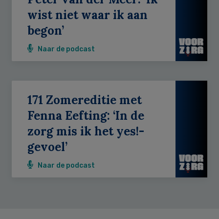
wist niet waar ik aan
begon’
Naar de podcast
171 Zomereditie met
Fenna Eefting: ‘In de
zorg mis ik het yes!-
gevoel’
Naar de podcast