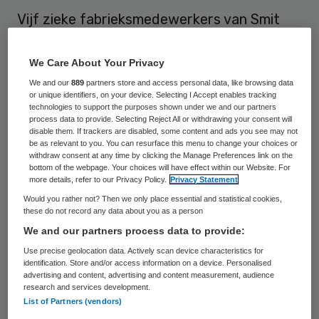
Vijf zieke fabrieksmedewerkers van Smit
Draad in Nijmegen slepen vier
bedrijfsartsen voor de tuchtrechter. Ze
We Care About Your Privacy
beweren dat de artsen van de bedrijfspoli
We and our
889
partners store and access personal data, like browsing data
or unique identifiers, on your device. Selecting I Accept enables tracking
nalatig zijn geweest. Dat meldde vakbond
technologies to support the purposes shown under we and our partners
process data to provide. Selecting Reject All or withdrawing your consent will
FNV donderdag.
disable them. If trackers are disabled, some content and ads you see may not
be as relevant to you. You can resurface this menu to change your choices or
withdraw consent at any time by clicking the Manage Preferences link on the
De vijf zijn naar eigen zeggen ziek
bottom of the webpage. Your choices will have effect within our Website. For
geworden doordat ze in de fabriek zijn
more details, refer to our Privacy Policy.
Privacy Statement
Would you rather not? Then we only place essential and statistical cookies,
blootgesteld aan gevaarlijke stoffen. De
these do not record any data about you as a person
arbeidsinspectie stelde eerder bij inspecties
We and our partners process data to provide:
naar aanleiding van gezondheidsklachten
Use precise geolocation data. Actively scan device characteristics for
identification. Store and/or access information on a device. Personalised
meerdere overtredingen vast in de fabriek
advertising and content, advertising and content measurement, audience
waar kabels worden gemaakt.
research and services development.
List of Partners (vendors)