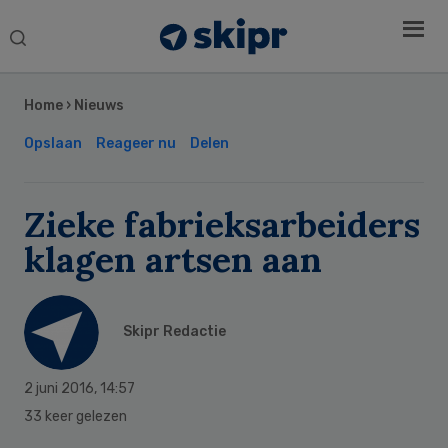
Search
this
Secondary
website
Sidebar
Home
›
Nieuws
Opslaan
Reageer nu
Delen
Zieke fabrieksarbeiders
klagen artsen aan
Skipr Redactie
2 juni 2016
,
14:57
33 keer gelezen