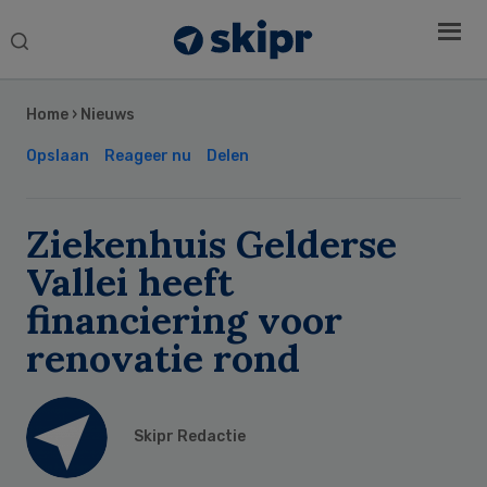
Search
this
Secondary
website
Sidebar
Home
›
Nieuws
Opslaan
Reageer nu
Delen
Ziekenhuis Gelderse
Vallei heeft
financiering voor
renovatie rond
Skipr Redactie