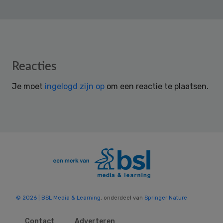
Reader
Reacties
Interactions
Je moet
ingelogd zijn op
om een reactie te plaatsen.
© 2026 | BSL Media & Learning
, onderdeel van
Springer Nature
Contact
Adverteren