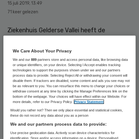
15 juli 2019
,
13:49
71 keer gelezen
Ziekenhuis Gelderse Vallei heeft de
financiering voor zijn voorgenomen
verbouwingen en vernieuwingen rond. Het
We Care About Your Privacy
ziekenhuis heeft voor 34 miljoen euro
We and our
889
partners store and access personal data, like browsing data
or unique identifiers, on your device. Selecting I Accept enables tracking
kredietovereenkomsten met de Rabobank
technologies to support the purposes shown under we and our partners
en de BNG Bank gesloten. Daarnaast staat
process data to provide. Selecting Reject All or withdrawing your consent will
disable them. If trackers are disabled, some content and ads you see may not
het Waarborgfonds garant voor nog eens
be as relevant to you. You can resurface this menu to change your choices or
withdraw consent at any time by clicking the Manage Preferences link on the
52 miljoen aan leningen, die het ziekenhuis
bottom of the webpage. Your choices will have effect within our Website. For
more details, refer to our Privacy Policy.
Privacy Statement
onder meer bij de Nederlandse
Would you rather not? Then we only place essential and statistical cookies,
Waterschapsbank aangaat.
these do not record any data about you as a person
We and our partners process data to provide:
Gelderse Vallei wil hiermee onder meer een
Use precise geolocation data. Actively scan device characteristics for
nieuw operatiekamercomplex realiseren en
identification. Store and/or access information on a device. Personalised