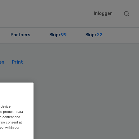
Searc
Inloggen
this
websit
Partners
Skipr
99
Skipr
22
Primary
Sidebar
en
Print
ren
 device.
rs process data
me content and
raw consent at
ect within our