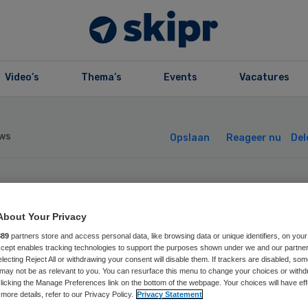
Video’s
Thema’s
Events
Vacatures
ws
Opslaan
Reageer nu
Del
ekenhuis moet le
About Your Privacy
 verhaal patiënt
889
partners store and access personal data, like browsing data or unique identifiers, on your
Accept enables tracking technologies to support the purposes shown under we and our partne
electing Reject All or withdrawing your consent will disable them. If trackers are disabled, so
may not be as relevant to you. You can resurface this menu to change your choices or withd
licking the Manage Preferences link on the bottom of the webpage. Your choices will have eff
more details, refer to our Privacy Policy.
Privacy Statement