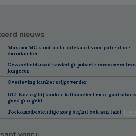
teerd nieuws
Máxima MC komt met routekaart voor patiënt met
darmkanker
Gezondheidsraad verdedigt puberteitsremmers tra
jongeren
Overleving kanker stijgt verder
IGJ: Nazorg bij kanker is financieel en organisatori
goed geregeld
Toekomstbestendige zorg begint óók aan tafel
OPIN
sant voor u