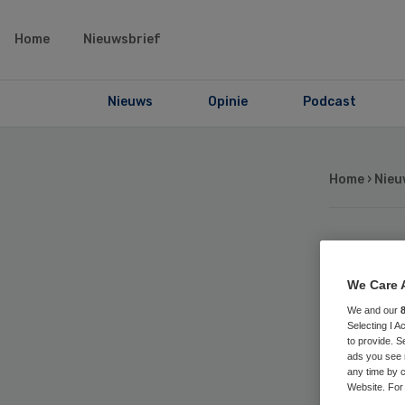
Home
Nieuwsbrief
Nieuws
Opinie
Podcast
Home
›
Nieu
Zi
We Care 
van
We and our
Selecting I 
to provide. S
ads you see 
any time by c
Website. For 