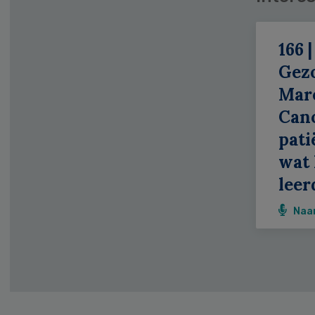
166 |
Gez
Mar
Can
patië
wat 
leer
Naa