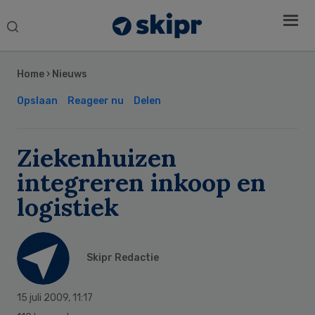
Search
this
Secondary
website
Sidebar
Home
›
Nieuws
Opslaan
Reageer nu
Delen
Ziekenhuizen
integreren inkoop en
logistiek
Skipr Redactie
15 juli 2009
,
11:17