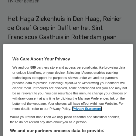
119 keer gelezen
Het Haga Ziekenhuis in Den Haag, Reinier
de Graaf Groep in Delft en het Sint
Franciscus Gasthuis in Rotterdam gaan
samenwerken op het gebied van inkoop,
goederenlogistiek en de daarbij behorende
We Care About Your Privacy
financiële administratie. De activiteiten
We and our
889
partners store and access personal data, like browsing data
worden uitgevoerd door de door de
or unique identifiers, on your device. Selecting I Accept enables tracking
technologies to support the purposes shown under we and our partners
ziekenhuizen opgerichte vereniging
process data to provide. Selecting Reject All or withdrawing your consent will
disable them. If trackers are disabled, some content and ads you see may not
Zorgservice XL.
be as relevant to you. You can resurface this menu to change your choices or
withdraw consent at any time by clicking the Manage Preferences link on the
bottom of the webpage. Your choices will have effect within our Website. For
Besparing van tien miljoen euro
more details, refer to our Privacy Policy.
Privacy Statement
Would you rather not? Then we only place essential and statistical cookies,
these do not record any data about you as a person
De samenwerking moet een besparing van
We and our partners process data to provide:
tien miljoen euro per jaar opleveren door