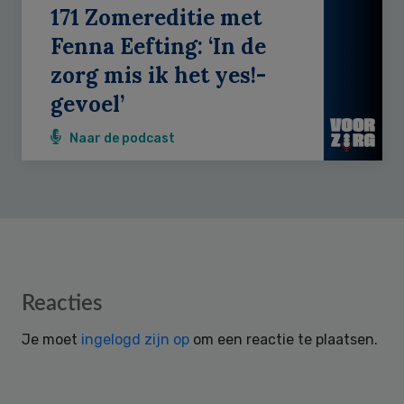
171 Zomereditie met
Fenna Eefting: ‘In de
zorg mis ik het yes!-
gevoel’
Naar de podcast
Reader
Reacties
Interactions
Je moet
ingelogd zijn op
om een reactie te plaatsen.