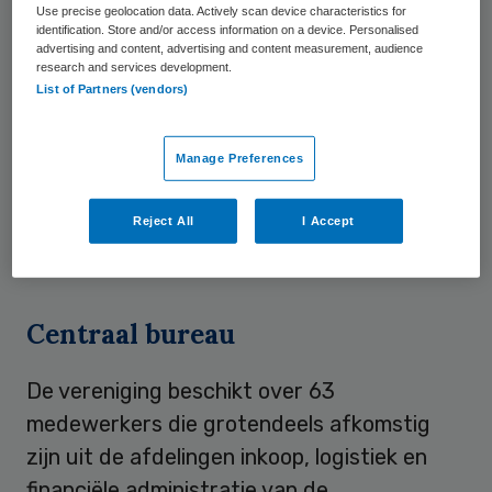
Use precise geolocation data. Actively scan device characteristics for
bundeling van professionaliteit en
identification. Store and/or access information on a device. Personalised
advertising and content, advertising and content measurement, audience
inkoopvolumes. De logistieke activiteiten
research and services development.
List of Partners (vendors)
van de ziekenhuizen worden geïntegreerd
en de gedigitaliseerde afhandeling van
Manage Preferences
factuurstromen wordt gecentraliseerd.
Eind juni verenigden negen andere
Reject All
I Accept
ziekenhuizen al hun inkoopactiviteiten in de
InkoopAlliantie Ziekenhuizen
.
Centraal bureau
De vereniging beschikt over 63
medewerkers die grotendeels afkomstig
zijn uit de afdelingen inkoop, logistiek en
financiële administratie van de