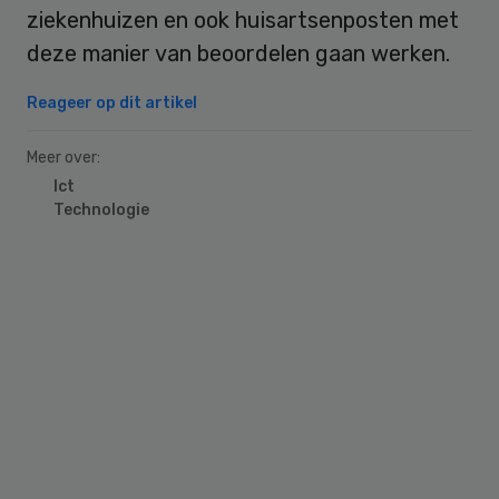
ziekenhuizen en ook huisartsenposten met
deze manier van beoordelen gaan werken.
Reageer op dit artikel
Meer over:
Ict
Technologie
Primary
Sidebar