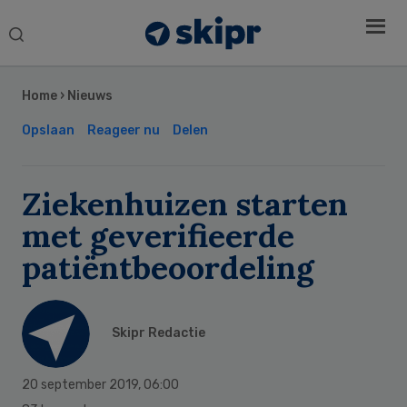
Search
this
Secondary
website
Sidebar
Home
›
Nieuws
Opslaan
Reageer nu
Delen
Ziekenhuizen starten
met geverifieerde
patiëntbeoordeling
Skipr Redactie
20 september 2019
,
06:00