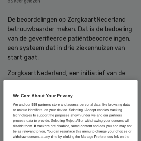
83 keer gelezen
De beoordelingen op ZorgkaartNederland
betrouwbaarder maken. Dat is de bedoeling
van de geverifieerde patiëntbeoordelingen,
een systeem dat in drie ziekenhuizen van
start gaat.
ZorgkaartNederland, een initiatief van de
Patiëntenfederatie Nederland, is met ruim
720.000 beoordelingen de grootste site om
We Care About Your Privacy
zorgaanbieders met elkaar te vergelijken.
We and our
889
partners store and access personal data, like browsing data
Niet alleen individuele patiënten maken daar
or unique identifiers, on your device. Selecting I Accept enables tracking
technologies to support the purposes shown under we and our partners
gebruik van, ook de Inspectie
process data to provide. Selecting Reject All or withdrawing your consent will
disable them. If trackers are disabled, some content and ads you see may not
Gezondheidszorg en Jeugd (IGJ) en
be as relevant to you. You can resurface this menu to change your choices or
withdraw consent at any time by clicking the Manage Preferences link on the
zorginkopers van verzekeraars raadplegen