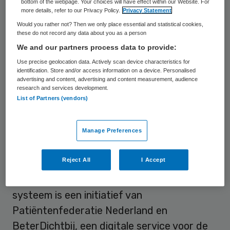
bottom of the webpage. Your choices will have effect within our Website. For
de beoordelingen.
more details, refer to our Privacy Policy.
Privacy Statement
Would you rather not? Then we only place essential and statistical cookies,
these do not record any data about you as a person
Wantrouwen wegnemen
We and our partners process data to provide:
Use precise geolocation data. Actively scan device characteristics for
Onder artsen en andere zorgverleners leeft
identification. Store and/or access information on a device. Personalised
advertising and content, advertising and content measurement, audience
wel eens wat wantrouwen over de
research and services development.
List of Partners (vendors)
informatie die ZorgkaartNederland biedt.
Zo is bijvoorbeeld niet na te gaan of de
Manage Preferences
beoordelingen wel echt van de eigen
patiënten afkomstig zijn. Om die twijfel weg
Reject All
I Accept
te nemen, starten drie ziekenhuizen met
geverifieerde patiëntbeoordelingen. Dat
systeem is een initiatief van
Patiëntenfederatie Nederland en
BeterDichtbij, een digitale service voor de