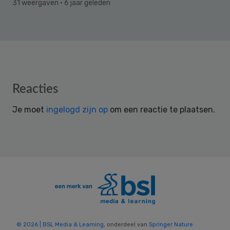
31 weergaven
· 6 jaar geleden
Reader
Reacties
Interactions
Je moet
ingelogd zijn op
om een reactie te plaatsen.
© 2026 | BSL Media & Learning
, onderdeel van
Springer Nature