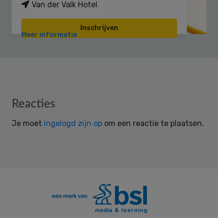
Van der Valk Hotel
Inschrijven
Meer informatie
Reader
Reacties
Interactions
Je moet
ingelogd zijn op
om een reactie te plaatsen.