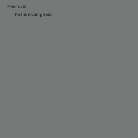
Meer over:
Patiëntveiligheid
Primary
Sidebar