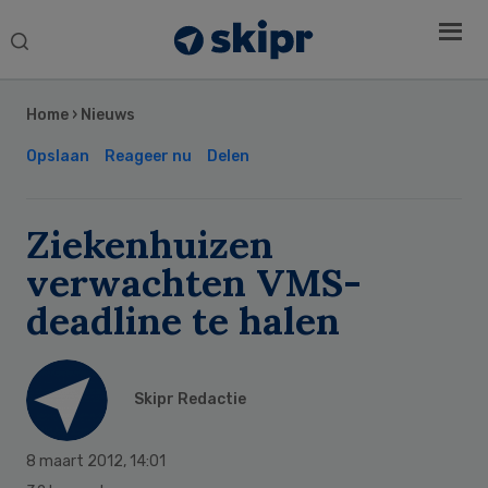
Search
this
Secondary
website
Sidebar
Home
›
Nieuws
Opslaan
Reageer nu
Delen
Ziekenhuizen
verwachten VMS-
deadline te halen
Skipr Redactie
8 maart 2012
,
14:01