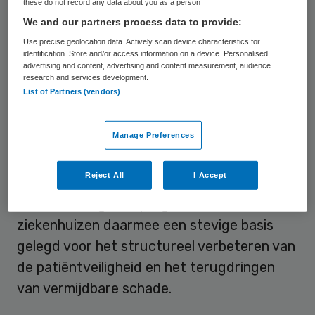
these do not record any data about you as a person
We and our partners process data to provide:
Basis
Use precise geolocation data. Actively scan device characteristics for
identification. Store and/or access information on a device. Personalised
advertising and content, advertising and content measurement, audience
Het
VMS Veiligheidsprogramma
stelt nu op
research and services development.
List of Partners (vendors)
basis van een eigen inventarisatie dat alle
ziekenhuizen eind dit jaar een VMS denken
Manage Preferences
te hebben. Bij 96 procent van de
ziekenhuizen is dit VMS dan ook al
Reject All
I Accept
geaccrediteerd of gecertificeerd. Volgens
het VMS Veiligheidsprogramma hebben de
ziekenhuizen daarmee een stevige basis
gelegd voor het structureel verbeteren van
de patiëntveiligheid en het terugdringen
van vermijdbare schade.