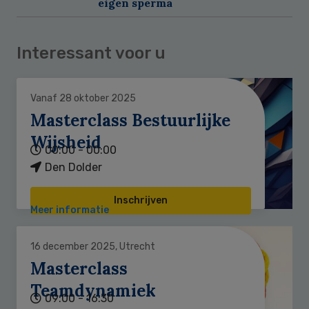
eigen sperma
Interessant voor u
Vanaf 28 oktober 2025
Masterclass Bestuurlijke
Wijsheid
00:00 - 00:00
Den Dolder
Inschrijven
Meer informatie
16 december 2025, Utrecht
Masterclass
Teamdynamiek
09:00 - 16:30