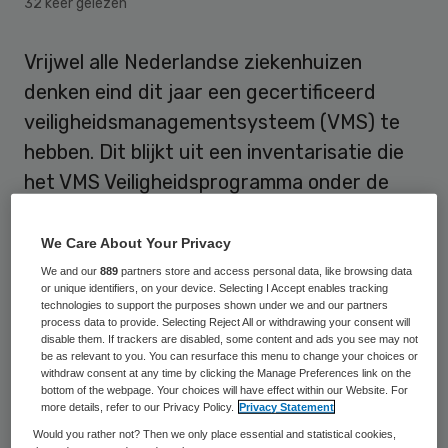
32 keer gelezen
Vrijwel alle Nederlandse ziekenhuizen
denken eind dit jaar een gecertificeerd
veiligheidsmanagementsysteem (VMS) te
hebben. Dit blijkt uit een inventarisatie die
het VMS Veiligheidsprogramma onder de
Nederlandse ziekenhuizen heeft gehouden.
We Care About Your Privacy
De Inspectie voor de Gezondheidszorg
We and our
889
partners store and access personal data, like browsing data
(IGZ) constateerde eind vorig jaar nog dat
or unique identifiers, on your device. Selecting I Accept enables tracking
technologies to support the purposes shown under we and our partners
de implementatie van een volwaardig VMS in
process data to provide. Selecting Reject All or withdrawing your consent will
disable them. If trackers are disabled, some content and ads you see may not
2012, zoals in 2007 afgesproken,
niet
be as relevant to you. You can resurface this menu to change your choices or
withdraw consent at any time by clicking the Manage Preferences link on the
haalbaar
is. De IGZ pleitte om die reden voor
bottom of the webpage. Your choices will have effect within our Website. For
grotere bestuurlijke betrokkenheid en
more details, refer to our Privacy Policy.
Privacy Statement
Would you rather not? Then we only place essential and statistical cookies,
daadkracht.