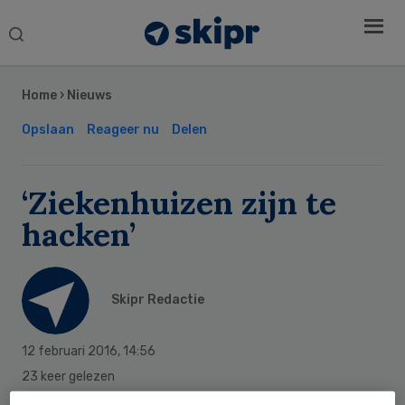
Search
this
Secondary
website
Sidebar
Home
›
Nieuws
Opslaan
Reageer nu
Delen
‘Ziekenhuizen zijn te
hacken’
Skipr Redactie
12 februari 2016
,
14:56
23 keer gelezen