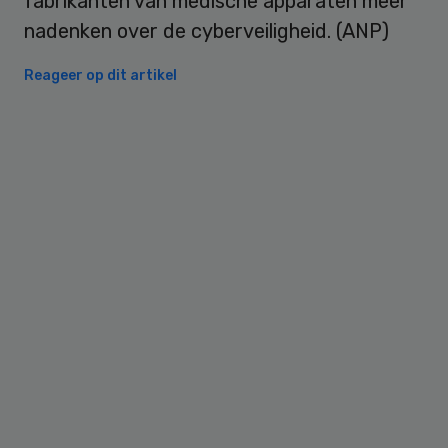
fabrikanten van medische apparaten meer
nadenken over de cyberveiligheid. (ANP)
Reageer op dit artikel
Primary
Sidebar