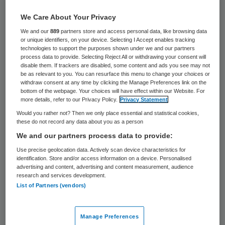
Het blijkt mogelijk om medische apparaten
We Care About Your Privacy
in ziekenhuizen te hacken. Daarvoor
We and our
889
partners store and access personal data, like browsing data
or unique identifiers, on your device. Selecting I Accept enables tracking
waarschuwt beveiliger Kaspersky Lab.
technologies to support the purposes shown under we and our partners
Cybercriminelen kunnen gegevens van
process data to provide. Selecting Reject All or withdrawing your consent will
disable them. If trackers are disabled, some content and ads you see may not
patiënten stelen en diagnoses aanpassen.
be as relevant to you. You can resurface this menu to change your choices or
withdraw consent at any time by clicking the Manage Preferences link on the
Ook kunnen ze een dosis verhogen en
bottom of the webpage. Your choices will have effect within our Website. For
more details, refer to our Privacy Policy.
Privacy Statement
verlagen. Dure apparatuur kan onbruikbaar
Would you rather not? Then we only place essential and statistical cookies,
worden gemaakt.
these do not record any data about you as a person
We and our partners process data to provide:
Sergej Lozjkin van Kaspersky is erin
Use precise geolocation data. Actively scan device characteristics for
geslaagd een ziekenhuis te hacken. Hij vond
identification. Store and/or access information on a device. Personalised
advertising and content, advertising and content measurement, audience
een kliniek op Shodan.io, een zoekmachine
research and services development.
List of Partners (vendors)
voor apparaten die op het internet zijn
aangesloten, en besloot in overleg met de
eigenaar om de beveiliging te testen. Voor
Manage Preferences