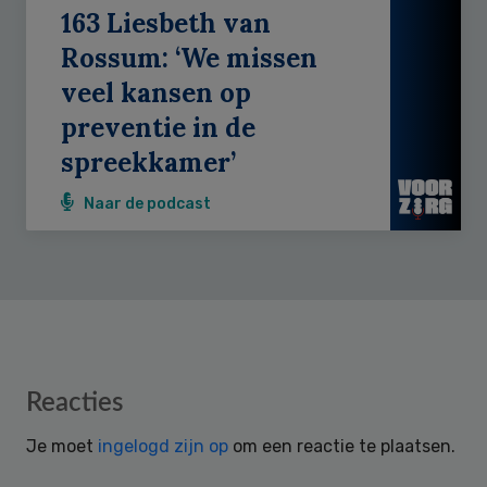
163 Liesbeth van
Rossum: ‘We missen
veel kansen op
preventie in de
spreekkamer’
Naar de podcast
Reader
Reacties
Interactions
Je moet
ingelogd zijn op
om een reactie te plaatsen.