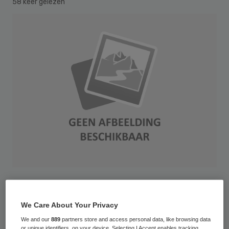
58 keer gelezen
AppleMark
We Care About Your Privacy
Zorgverzekeraars Nederland (ZN) verwacht
We and our
889
partners store and access personal data, like browsing data
dat de beoogde bezuiniging van ruim 400
or unique identifiers, on your device. Selecting I Accept enables tracking