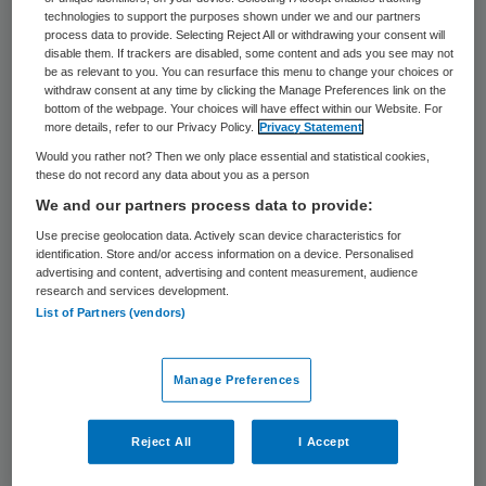
miljoen euro op de wijkverpleging in 2015
technologies to support the purposes shown under we and our partners
process data to provide. Selecting Reject All or withdrawing your consent will
niet wordt gehaald. Dat concludeert ZN op
disable them. If trackers are disabled, some content and ads you see may not
be as relevant to you. You can resurface this menu to change your choices or
basis van voorlopige productie- en
withdraw consent at any time by clicking the Manage Preferences link on the
bottom of the webpage. Your choices will have effect within our Website. For
declaratiecijfers van zorgverzekeraars voor
more details, refer to our Privacy Policy.
Privacy Statement
de wijkverpleging.
Would you rather not? Then we only place essential and statistical cookies,
these do not record any data about you as a person
Deze cijfers laten zien dat er in de eerste
We and our partners process data to provide:
vier maanden van dit jaar in een aantal
Use precise geolocation data. Actively scan device characteristics for
identification. Store and/or access information on a device. Personalised
regio’s al
tientallen miljoenen euro’s meer
advertising and content, advertising and content measurement, audience
research and services development.
aan wijkverpleegkundige zorg
is geleverd
List of Partners (vendors)
dan geraamd. Om te voorkomen dat
verzekerden geen toegang meer hebben
Manage Preferences
tot wijkverpleegkundige zorg gaan
zorgverzekeraars in de laatste maanden
Reject All
I Accept
van 2015 waar nodig extra zorg inkopen.