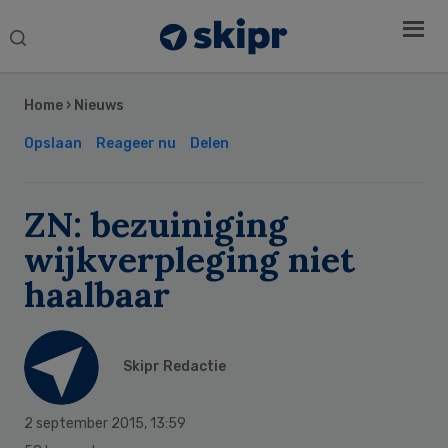
Search
this
Secondary
website
Sidebar
Home
›
Nieuws
Opslaan
Reageer nu
Delen
ZN: bezuiniging
wijkverpleging niet
haalbaar
Skipr Redactie
2 september 2015
,
13:59