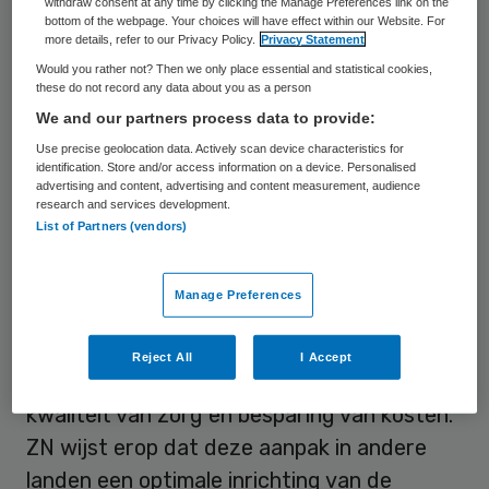
withdraw consent at any time by clicking the Manage Preferences link on the
bottom of the webpage. Your choices will have effect within our Website. For
more details, refer to our Privacy Policy.
Privacy Statement
Beste zorg
Would you rather not? Then we only place essential and statistical cookies,
these do not record any data about you as a person
Als er een kleiner aantal ziekenhuizen wordt
We and our partners process data to provide:
uitgerust met de beste apparatuur en de
Use precise geolocation data. Actively scan device characteristics for
identification. Store and/or access information on a device. Personalised
juiste deskundigen, kunnen patiënten die
advertising and content, advertising and content measurement, audience
research and services development.
acuut hulp nodig hebben direct daarheen
List of Partners (vendors)
worden vervoerd. Zo weet de patiënt zeker
dat hij of zij de beste hulp krijgt, stelt ZN.
Manage Preferences
Bovendien kunnen dure infrastructuur en
schaars medisch personeel zo beter benut
Reject All
I Accept
worden. Het leidt volgens ZN tot betere
kwaliteit van zorg en besparing van kosten.
ZN wijst erop dat deze aanpak in andere
landen een optimale inrichting van de