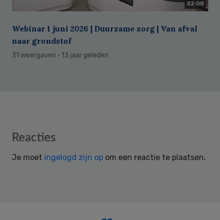
32:08
Webinar 1 juni 2026 | Duurzame zorg | Van afval
naar grondstof
31 weergaven
· 13 jaar geleden
Reader
Reacties
Interactions
Je moet
ingelogd zijn op
om een reactie te plaatsen.