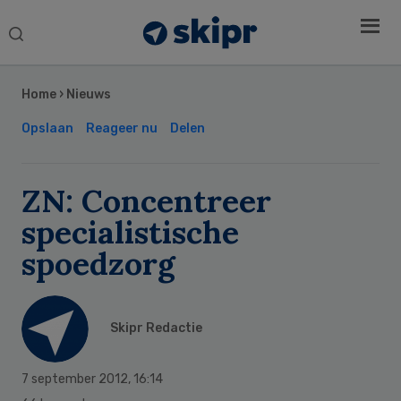
Search
this
Secondary
website
Sidebar
Home
›
Nieuws
Opslaan
Reageer nu
Delen
ZN: Concentreer
specialistische
spoedzorg
Skipr Redactie
7 september 2012
,
16:14