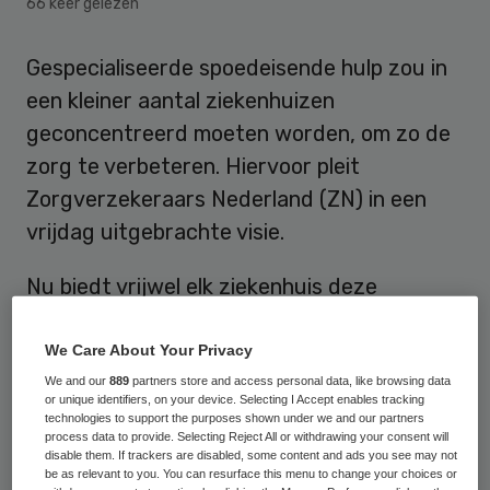
66 keer gelezen
Gespecialiseerde spoedeisende hulp zou in
een kleiner aantal ziekenhuizen
geconcentreerd moeten worden, om zo de
zorg te verbeteren. Hiervoor pleit
Zorgverzekeraars Nederland (ZN) in een
vrijdag uitgebrachte visie.
Nu biedt vrijwel elk ziekenhuis deze
complexe spoedhulp aan, maar vaak niet
optimaal of bijvoorbeeld niet ’s nachts.
We Care About Your Privacy
Hierdoor krijgen patiënten soms niet de
We and our
889
partners store and access personal data, like browsing data
or unique identifiers, on your device. Selecting I Accept enables tracking
optimale zorg of moeten ze worden
technologies to support the purposes shown under we and our partners
process data to provide. Selecting Reject All or withdrawing your consent will
doorgestuurd naar een ander ziekenhuis en
disable them. If trackers are disabled, some content and ads you see may not
be as relevant to you. You can resurface this menu to change your choices or
loopt de behandeling vertraging op.