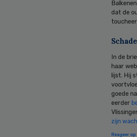
Balkenend
dat de o
toucheer
Schade
In de bri
haar webs
lijst. Hi
voortvloe
goede na
eerder
b
Vlissing
zijn wac
Reageer op d