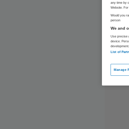
any time by c
Website. For 
Would you rat
person
We and ou
Use precise g
device. Pers
development
List of Part
Manage P