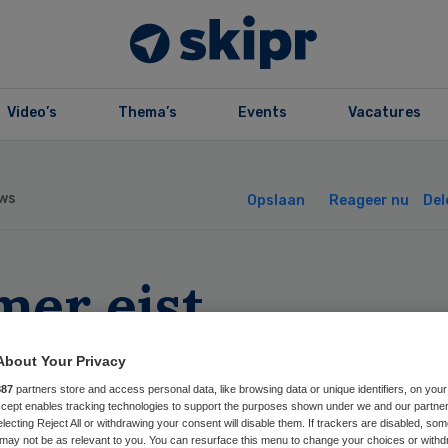
Video’s
Thema’s
Events
Vacatures
ws
Opslaan
Reageer nu
Del
mer eist
wijdering uit lijs
About Your Privacy
elverdieners
887
partners store and access personal data, like browsing data or unique identifiers, on your
Accept enables tracking technologies to support the purposes shown under we and our partne
electing Reject All or withdrawing your consent will disable them. If trackers are disabled, so
may not be as relevant to you. You can resurface this menu to change your choices or withd