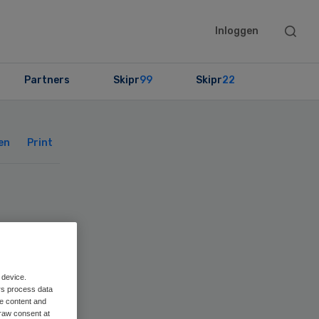
Searc
Inloggen
this
websit
Partners
Skipr
99
Skipr
22
Primary
Sidebar
en
Print
t
 device.
rs process data
me content and
raw consent at