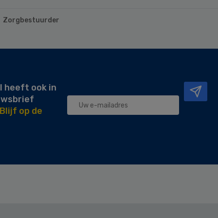
Zorgbestuurder
l heeft ook in
uwsbrief
Blijf op de