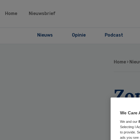
Home
Nieuwsbrief
Nieuws
Opinie
Podcast
Home
›
Nieu
Zo
ver
We Care 
ve
We and our
Selecting I 
to provide. S
ads you see 