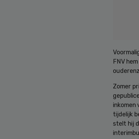
Voormali
FNV hem v
ouderenz
Zomer pr
gepublic
inkomen 
tijdelijk
stelt hij
interimbu