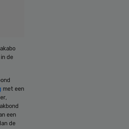
vakabo
 in de
bond
g
met een
er,
 vakbond
aan een
dan de