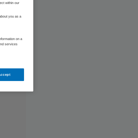
ect within our
 about you as a
information on a
and services
Accept