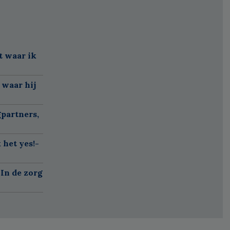
t waar ik
 waar hij
partners,
 het yes!-
'In de zorg