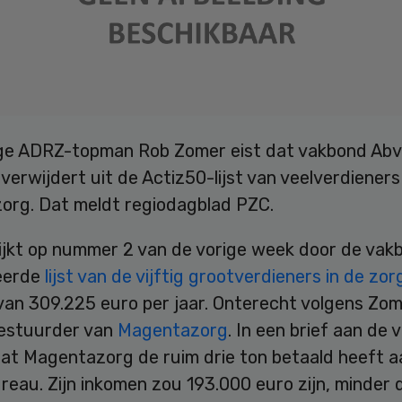
ge ADRZ-topman Rob Zomer eist dat vakbond Ab
erwijdert uit de Actiz50-lijst van veelverdieners
org. Dat meldt regiodagblad PZC.
ijkt op nummer 2 van de vorige week door de vak
eerde
lijst van de vijftig grootverdieners in de zor
van 309.225 euro per jaar. Onterecht volgens Zom
 bestuurder van
Magentazorg
. In een brief aan de
 dat Magentazorg de ruim drie ton betaald heeft 
reau. Zijn inkomen zou 193.000 euro zijn, minder 