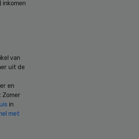
e) inkomen
ikel van
er uit de
eer en
t Zomer
uis
in
mel met