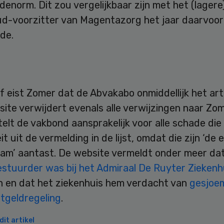
enorm. Dit zou vergelijkbaar zijn met het (lager
ud-voorzitter van Magentazorg het jaar daarvoor
de.
ef eist Zomer dat de Abvakabo onmiddellijk het art
ite verwijdert evenals alle verwijzingen naar Zom
j stelt de vakbond aansprakelijk voor alle schade die
it uit de vermelding in de lijst, omdat die zijn ‘de 
am’ aantast. De website vermeldt onder meer da
estuurder was bij het Admiraal De Ruyter Ziekenh
en en dat het ziekenhuis hem verdacht van
gesjoe
htgeldregeling
.
it artikel