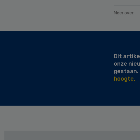
Meer over:
Secondary
Sidebar
Dit artike
onze nie
gestaan.
hoogte.