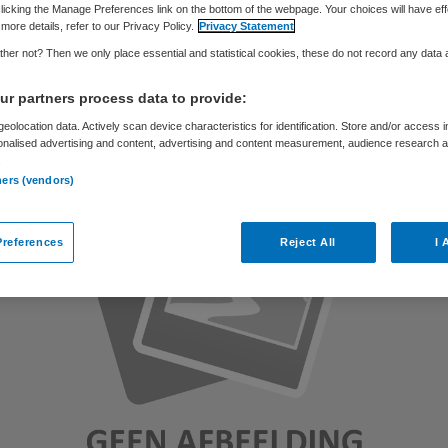
licking the Manage Preferences link on the bottom of the webpage. Your choices will have eff
more details, refer to our Privacy Policy.
Privacy Statement
her not? Then we only place essential and statistical cookies, these do not record any data
Skipr Redactie
28 juni 2012
,
09:24
29 keer gelezen
r partners process data to provide:
eolocation data. Actively scan device characteristics for identification. Store and/or access 
onalised advertising and content, advertising and content measurement, audience research 
.
ners (vendors)
references
Reject All
I 