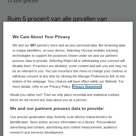
33 keer gelezen
Ruim 5 procent van alle gevallen van
huidkanker in Europa wordt veroorzaakt
door een zonnebank. Dat blijkt uit een
We Care About Your Privacy
dinsdag gepubliceerde studie in de British
We and our
887
partners store and access personal data, like browsing data
or unique identifiers, on your device. Selecting I Accept enables tracking
Medical Journal.
technologies to support the purposes shown under we and our partners
process data to provide. Selecting Reject All or withdrawing your consent will
disable them. If trackers are disabled, some content and ads you see may not
De onderzoekers bekeken ruim 11.000
be as relevant to you. You can resurface this menu to change your choices or
withdraw consent at any time by clicking the Manage Preferences link on the
patiënten met huidkanker. Daaruit leiden de
bottom of the webpage. Your choices will have effect within our Website. For
more details, refer to our Privacy Policy.
Privacy Statement
onderzoekers van het Europees
Would you rather not? Then we only place essential and statistical cookies,
Kankerinstituut in Italië en het
these do not record any data about you as a person
Internationale Preventie en Research
We and our partners process data to provide:
Instituut in Frankrijk af dat er per jaar in
Use precise geolocation data. Actively scan device characteristics for
identification. Store and/or access information on a device. Personalised
Europa 800 mensen sterven aan huidkanker
advertising and content, advertising and content measurement, audience
research and services development.
door gebruik van een zonnebank.