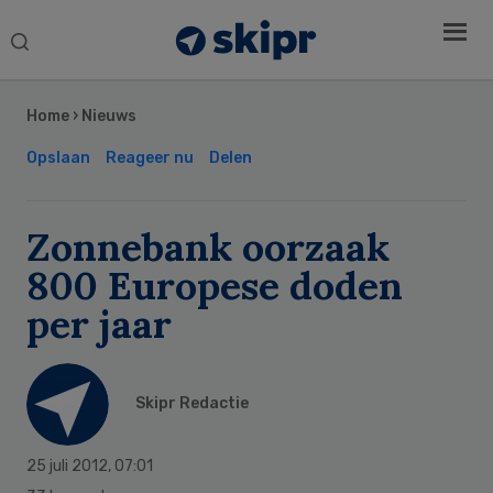
Search
this
Secondary
website
Sidebar
Home
›
Nieuws
Opslaan
Reageer nu
Delen
Zonnebank oorzaak
800 Europese doden
per jaar
Skipr Redactie
25 juli 2012
,
07:01