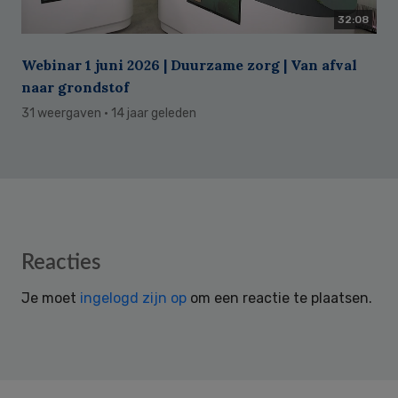
32:08
Webinar 1 juni 2026 | Duurzame zorg | Van afval
naar grondstof
31 weergaven
· 14 jaar geleden
Reader
Reacties
Interactions
Je moet
ingelogd zijn op
om een reactie te plaatsen.