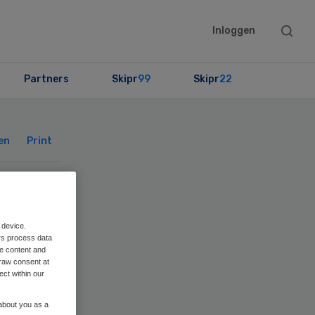
Searc
Inloggen
this
websit
Partners
Skipr
99
Skipr
22
Primary
Sidebar
en
Print
 device.
et
rs process data
me content and
raw consent at
ect within our
 about you as a