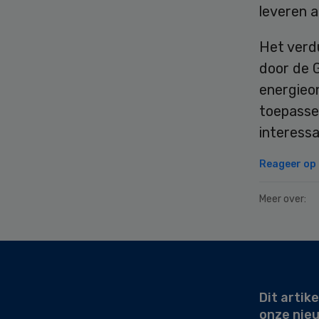
leveren 
Het verd
door de 
energieo
toepasse
interessa
Reageer op d
Meer over:
Secondary
Sidebar
Dit artike
onze nie