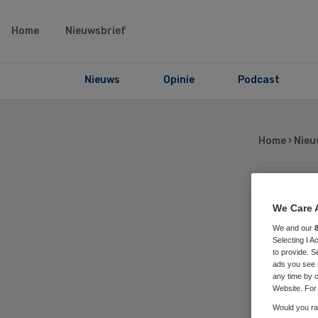
Home
Nieuwsbrief
Nieuws
Opinie
Podcast
Home
›
Nieu
Zo
We Care 
We and our
zo
Selecting I 
to provide. S
ads you see 
any time by c
Website. For 
Would you rat