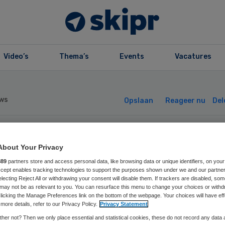
Video’s
Thema’s
Events
Vacatures
ws
Opslaan
Reageer nu
Del
nnedak voor
About Your Privacy
889
partners store and access personal data, like browsing data or unique identifiers, on your
rgcentrum Colori
Accept enables tracking technologies to support the purposes shown under we and our partne
electing Reject All or withdrawing your consent will disable them. If trackers are disabled, so
may not be as relevant to you. You can resurface this menu to change your choices or withd
licking the Manage Preferences link on the bottom of the webpage. Your choices will have eff
more details, refer to our Privacy Policy.
Privacy Statement
her not? Then we only place essential and statistical cookies, these do not record any data