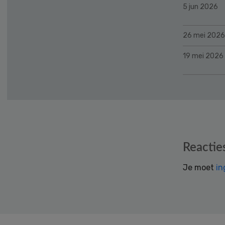
5 jun 2026
26 mei 2026
19 mei 2026
Reader
Reactie
Interactions
Je moet
in