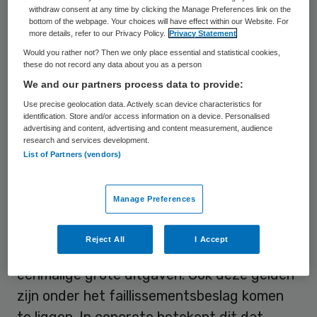
instelling. De curator heeft beslag laten
withdraw consent at any time by clicking the Manage Preferences link on the
bottom of the webpage. Your choices will have effect within our Website. For
leggen op een onbekend bedrag aan kleed-
more details, refer to our Privacy Policy.
Privacy Statement
en voogdijgelden dat afkomstig is van de
Would you rather not? Then we only place essential and statistical cookies,
these do not record any data about you as a person
cliënten. Dit schrijft staatssecretaris
We and our partners process data to provide:
Veldhijzen van Zanten van Volksgezondheid
Use precise geolocation data. Actively scan device characteristics for
aan de Tweede Kamer.
identification. Store and/or access information on a device. Personalised
advertising and content, advertising and content measurement, audience
research and services development.
De bedoelde gelden waren in beheer van
List of Partners (vendors)
voogdijinstellingen die deze namens de
cliënten op een rekening van de Stichting
Manage Preferences
Zonnehuizen hadden gestort. Het geld was
bedoeld om uitgaven voor bijvoorbeeld
Reject All
I Accept
kleding te doen of om te sparen voor
eenmalige grote uitgaven. Ook deze gelden
zijn onder het faillissementsbeslag komen
te liggen. In concreto betekent dit dat