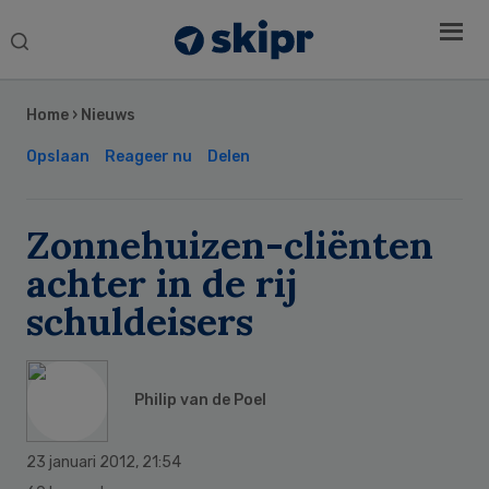
Search
this
Secondary
website
Sidebar
Home
›
Nieuws
Opslaan
Reageer nu
Delen
Zonnehuizen-cliënten
achter in de rij
schuldeisers
Philip van de Poel
23 januari 2012
,
21:54