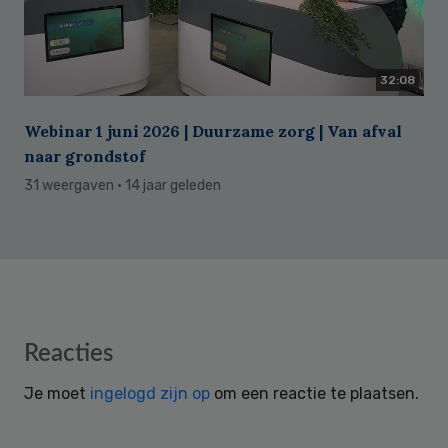
32:08
Webinar 1 juni 2026 | Duurzame zorg | Van afval
naar grondstof
31 weergaven
· 14 jaar geleden
Reader
Reacties
Interactions
Je moet
ingelogd zijn op
om een reactie te plaatsen.