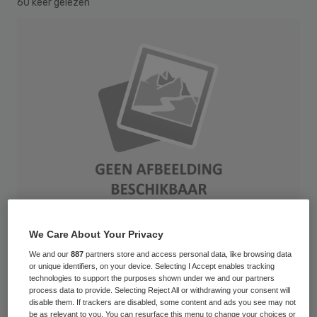
60 keer gelezen
We Care About Your Privacy
We and our
887
partners store and access personal data, like browsing data
Cliënten van de Zonnehuizen moeten
or unique identifiers, on your device. Selecting I Accept enables tracking
noodgedwongen achter aansluiten in de rij
technologies to support the purposes shown under we and our partners
process data to provide. Selecting Reject All or withdrawing your consent will
van schuldeisers van de failliete ggz-
disable them. If trackers are disabled, some content and ads you see may not
be as relevant to you. You can resurface this menu to change your choices or