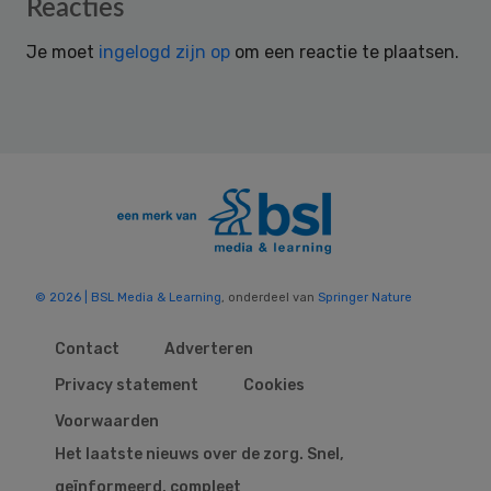
Reader
Reacties
Interactions
Je moet
ingelogd zijn op
om een reactie te plaatsen.
© 2026 | BSL Media & Learning
, onderdeel van
Springer Nature
Contact
Adverteren
Privacy statement
Cookies
Voorwaarden
Het laatste nieuws over de zorg. Snel,
geïnformeerd, compleet