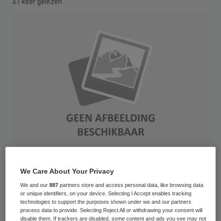
37 keer gelezen
We Care About Your Privacy
Patiëntenparticipatie in onderzoek en beleid
We and our
887
partners store and access personal data, like browsing data
is vooralsnog vooral een kwestie van
or unique identifiers, on your device. Selecting I Accept enables tracking
technologies to support the purposes shown under we and our partners
coöptatie en assimilatie, gericht op het
process data to provide. Selecting Reject All or withdrawing your consent will
disable them. If trackers are disabled, some content and ads you see may not