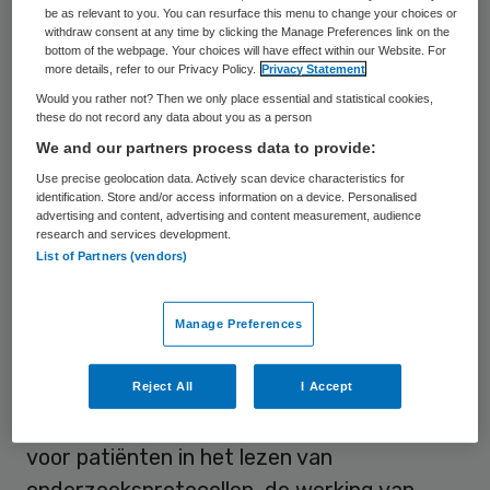
inpassen van patiënten in een asymetrisch
be as relevant to you. You can resurface this menu to change your choices or
withdraw consent at any time by clicking the Manage Preferences link on the
systeem. Dat constateren onderzoekers
bottom of the webpage. Your choices will have effect within our Website. For
Christine Dedding en Meralda Slager.
more details, refer to our Privacy Policy.
Privacy Statement
Would you rather not? Then we only place essential and statistical cookies,
these do not record any data about you as a person
Dedding, universitair docent aan de Vrije
We and our partners process data to provide:
Universiteit (VU), en Slager,docent aan de
Use precise geolocation data. Actively scan device characteristics for
Haagse Hogeschool, noemen het opvallend
identification. Store and/or access information on a device. Personalised
advertising and content, advertising and content measurement, audience
dat patiënten “niet zomaar kunnen
research and services development.
participeren, maar getraind worden om
List of Partners (vendors)
‘goed’ mee te kunnen doen”. “Er wordt van
hen verwacht dat zij zich de taal eigen
Manage Preferences
maken van onderzoekers en beleidsmakers”,
stellen Dedding en Slager
op de debatsite
Reject All
I Accept
Sociale Vraagstukken
. “Zo zijn er trainingen
voor patiënten in het lezen van
onderzoeksprotocollen, de werking van