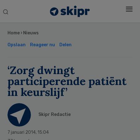
Search
this
Secondary
website
Sidebar
Home
›
Nieuws
Opslaan
Reageer nu
Delen
‘Zorg dwingt
participerende patiënt
in keurslijf’
Skipr Redactie
7 januari 2014
,
15:04