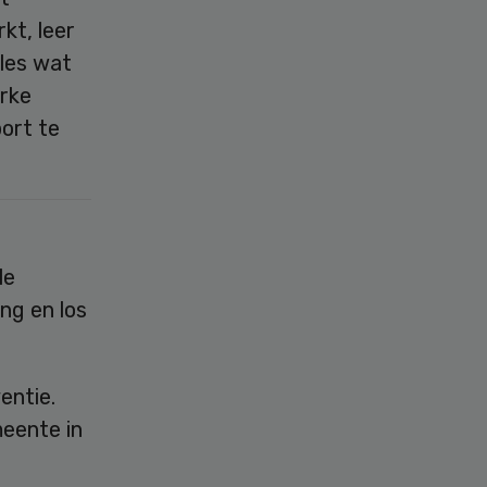
kt, leer
lles wat
erke
ort te
le
ng en los
entie.
meente in