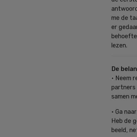
antwoord 
me de ta
er gedaa
behoefte 
lezen.
De belan
• Neem r
partners 
samen me
• Ga naar
Heb de g
beeld, ne