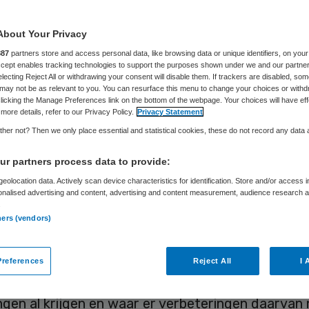
About Your Privacy
Skipr Redactie
4 mei 2016
,
10:02
30 keer gelezen
887
partners store and access personal data, like browsing data or unique identifiers, on your
Accept enables tracking technologies to support the purposes shown under we and our partne
electing Reject All or withdrawing your consent will disable them. If trackers are disabled, so
may not be as relevant to you. You can resurface this menu to change your choices or withd
ngen weten maar moeilijk de weg te vinden in het
licking the Manage Preferences link on the bottom of the webpage. Your choices will have eff
more details, refer to our Privacy Policy.
Privacy Statement
dse zorgsysteem. Zorgverleners voelen zich op h
her not? Then we only place essential and statistical cookies, these do not record any data
ldoende toegerust om adequate zorg te verlenen
r partners process data to provide:
 groep. Dat blijkt uit het rapport ‘Zorg, onderste
eolocation data. Actively scan device characteristics for identification. Store and/or access 
 voor nieuwkomende vluchtelingen: Wat is er nodi
onalised advertising and content, advertising and content measurement, audience research 
 is gepubliceerd.
.
ners (vendors)
 Schippers van Volksgezondheid heeft kenniscent
gevraagd om een
inventarisatie
te maken van de
references
Reject All
I 
emaatregelen, zorg en ondersteuning die nieuwe
ngen al krijgen en waar er verbeteringen daarvan