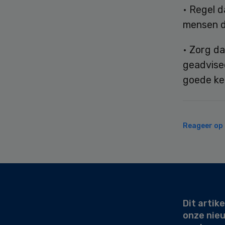
• Regel 
mensen d
• Zorg da
geadvisee
goede ken
Reageer op d
Secondary
Sidebar
Dit artike
onze nie