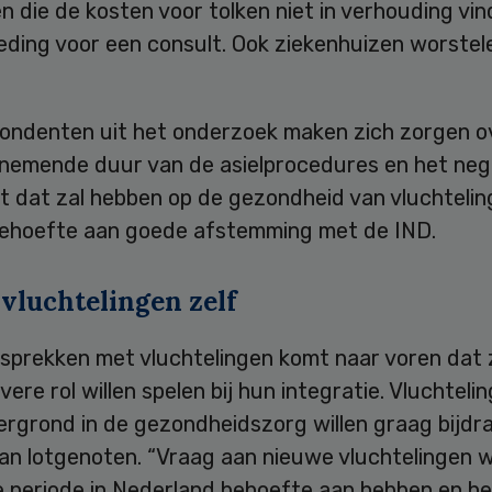
n die de kosten voor tolken niet in verhouding vi
eding voor een consult. Ook ziekenhuizen worstel
pondenten uit het onderzoek maken zich zorgen o
nemende duur van de asielprocedures en het neg
t dat zal hebben op de gezondheid van vluchteling
ehoefte aan goede afstemming met de IND.
vluchtelingen zelf
sprekken met vluchtelingen komt naar voren dat z
vere rol willen spelen bij hun integratie. Vluchtel
ergrond in de gezondheidszorg willen graag bijdr
an lotgenoten. “Vraag aan nieuwe vluchtelingen w
e periode in Nederland behoefte aan hebben en he