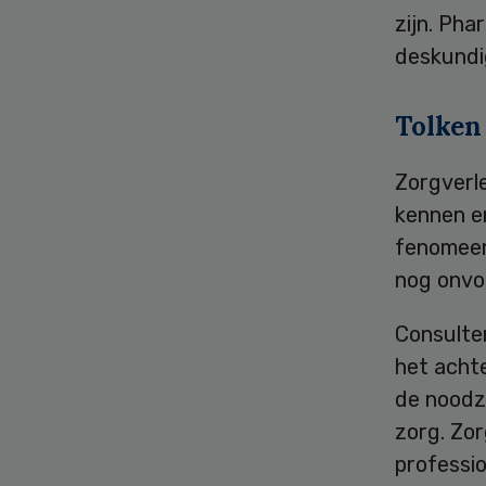
zijn. Pha
deskundig
Tolken
Zorgverle
kennen e
fenomeen
nog onvo
Consulten
het acht
de noodza
zorg. Zo
professi