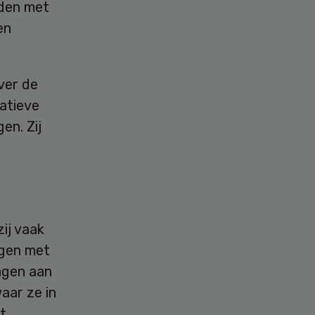
nden met
en
ver de
atieve
en. Zij
ij vaak
ingen met
agen aan
aar ze in
t