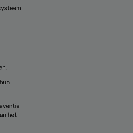
 systeem
en.
 hun
reventie
aan het