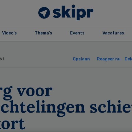
Video’s
Thema’s
Events
Vacatures
ws
Opslaan
Reageer nu
Del
rg voor
chtelingen schie
kort