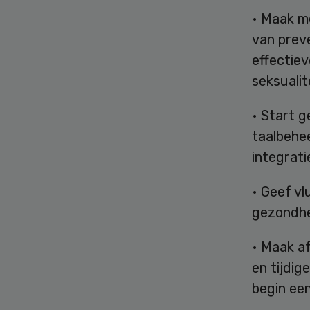
• Maak m
van prev
effectiev
seksualit
• Start g
taalbehee
integrat
• Geef vl
gezondhei
• Maak af
en tijdig
begin een