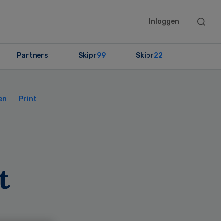
Searc
Inloggen
this
websit
Partners
Skipr
99
Skipr
22
Primary
Sidebar
en
Print
t