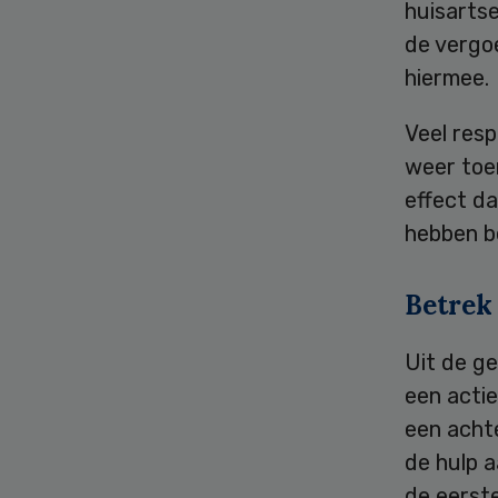
huisartse
de vergo
hiermee.
Veel res
weer toe
effect da
hebben b
Betrek 
Uit de ge
een actie
een acht
de hulp a
de eerst