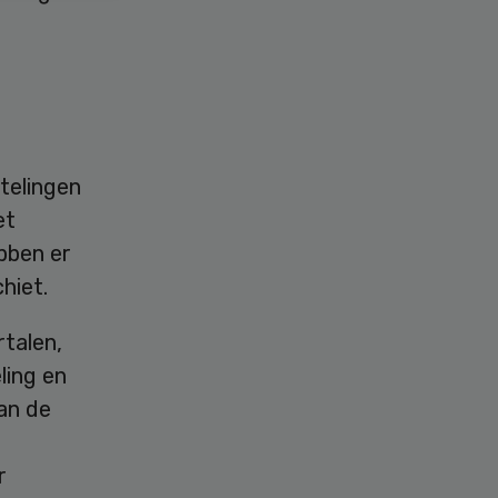
telingen
et
bben er
hiet.
talen,
ling en
an de
r