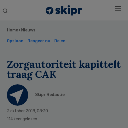
Search
this
Secondary
website
Sidebar
Home
›
Nieuws
Opslaan
Reageer nu
Delen
Zorgautoriteit kapittelt
traag CAK
Skipr Redactie
2 oktober 2018
,
08:30
114 keer gelezen