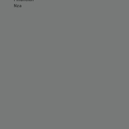
Nza
Primary
Sidebar