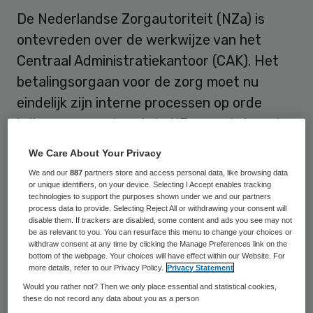
De Nederlandse Zorgautoriteit (NZa) is
ontevreden over de werkwijze van het
Centraal Administratiekantoor (CAK). Het
betalingsorgaan voor de zorg moet nu
eindelijk zijn interne processen op orde
krijgen, waarschuwt de NZa, want door de
late aanlevering van de jaarstukken raakt
We Care About Your Privacy
de hele publieke verantwoordingscyclus in
We and our
887
partners store and access personal data, like browsing data
het gedrang.
or unique identifiers, on your device. Selecting I Accept enables tracking
technologies to support the purposes shown under we and our partners
process data to provide. Selecting Reject All or withdrawing your consent will
De NZa gaf het CAK deze zomer een
disable them. If trackers are disabled, some content and ads you see may not
be as relevant to you. You can resurface this menu to change your choices or
aanwijzing wegens het niet halen van de
withdraw consent at any time by clicking the Manage Preferences link on the
bottom of the webpage. Your choices will have effect within our Website. For
aanleverdeadline van 1 juli. Als onderdeel
more details, refer to our Privacy Policy.
Privacy Statement
van de aanwijzing kreeg het CAK een
Would you rather not? Then we only place essential and statistical cookies,
these do not record any data about you as a person
maand extra de tijd. Ook deze termijn wist