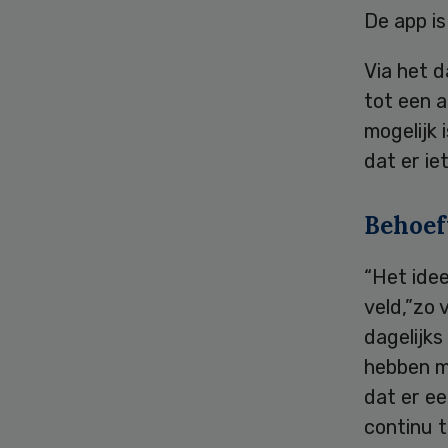
De app is
Via het d
tot een a
mogelijk 
dat er ie
Behoef
“Het ide
veld,”zo
dagelijks
hebben m
dat er e
continu 