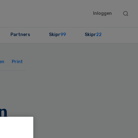
Searc
Inloggen
this
websit
Partners
Skipr
99
Skipr
22
Primary
Sidebar
en
Print
n