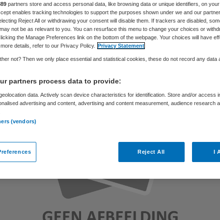
889
partners store and access personal data, like browsing data or unique identifiers, on your
Accept enables tracking technologies to support the purposes shown under we and our partne
electing Reject All or withdrawing your consent will disable them. If trackers are disabled, so
may not be as relevant to you. You can resurface this menu to change your choices or withd
Skipr Redactie
4 augustus 2014
,
14:52
122 keer gelezen
licking the Manage Preferences link on the bottom of the webpage. Your choices will have eff
more details, refer to our Privacy Policy.
Privacy Statement
her not? Then we only place essential and statistical cookies, these do not record any data
r partners process data to provide:
eolocation data. Actively scan device characteristics for identification. Store and/or access 
onalised advertising and content, advertising and content measurement, audience research 
.
ners (vendors)
references
Reject All
I 