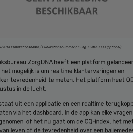
 5/2014 Publikationsname / Publikationsnummer / E-Tag TT.MM.JJJJ (optional)
ksbureau ZorgDNA heeft een platform gelancee
et mogelijk is om realtime klantervaringen en
er tevredenheid te meten. Het platform heet QD
ustus in de lucht.
taat uit een applicatie en een realtime terugkopp
aten via het dashboard. In de app kan elke vragenl
genomen: of het nu gaat om de CQ-index, het me
 van leven of de tevredenheid over een baliemede