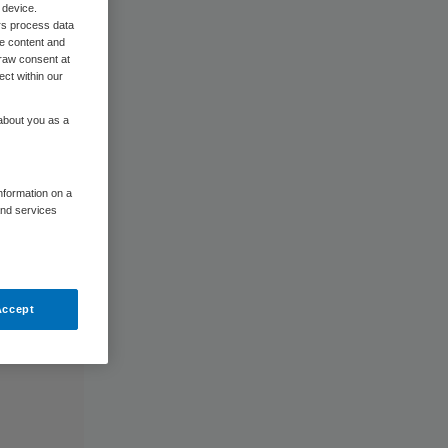
 device.
rs process data
me content and
raw consent at
ect within our
 about you as a
information on a
and services
Accept