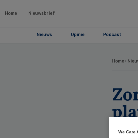
Home
Nieuwsbrief
Nieuws
Opinie
Podcast
Home
›
Nieu
Zo
pl
kl
We Care 