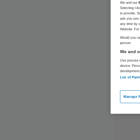
We and our
Selecting I 
to provide. S
ads you see 
any time by c
Website. For 
Would you rat
person
We and ou
Use precise g
device. Pers
development
List of Part
Manage P