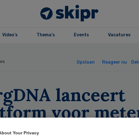
Video’s
Thema’s
Events
Vacatures
ws
Opslaan
Reageer nu
Del
rgDNA lanceert
atform voor mete
antervaring
About Your Privacy