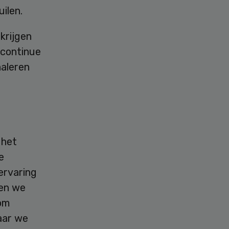
ilen.
krijgen
 continue
naleren
 het
e
ervaring
ten we
om
aar we