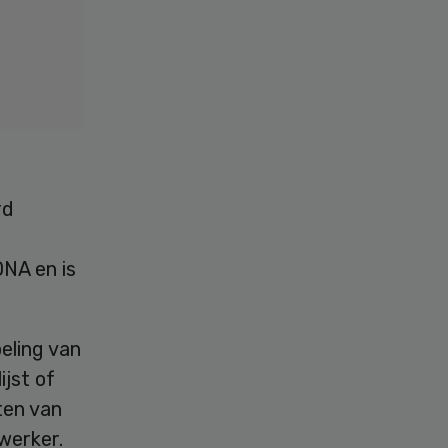
rd
NA en is
eling van
ijst of
ten van
werker.