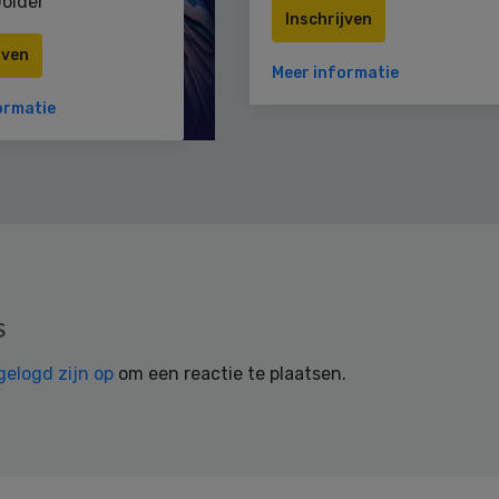
older
Inschrijven
jven
Meer informatie
ormatie
s
gelogd zijn op
om een reactie te plaatsen.