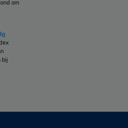
tond om
ig
ndex
an
bij