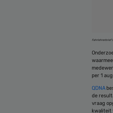
Fahrlehrerbrief
Onderzoe
waarmee h
medewerk
per 1 aug
QDNA
bes
de result
vraag op
kwaliteit