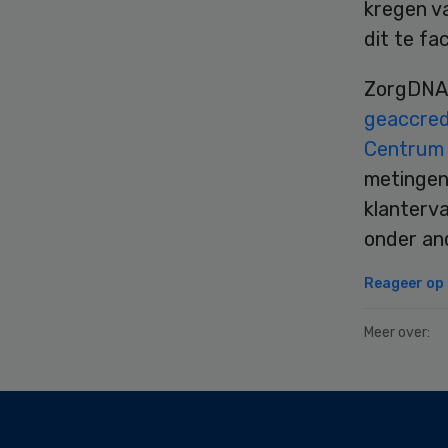
kregen v
dit te fac
ZorgDNA i
geaccred
Centrum 
metingen.
klanterv
onder and
Reageer op d
Meer over:
Secondary
Sidebar