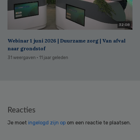
32:08
Webinar 1 juni 2026 | Duurzame zorg | Van afval
naar grondstof
31 weergaven
· 11 jaar geleden
Reader
Reacties
Interactions
Je moet
ingelogd zijn op
om een reactie te plaatsen.