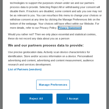
technologies to support the purposes shown under we and our partners
moeten de rekening van de psychiatrische
process data to provide. Selecting Reject All or withdrawing your consent will
hulp aan een jongere ook betalen als ouders
disable them. If trackers are disabled, some content and ads you see may not
be as relevant to you. You can resurface this menu to change your choices or
de diagnose niet op het declaratieformulier
withdraw consent at any time by clicking the Manage Preferences link on the
bottom of the webpage. Your choices will have effect within our Website. For
willen zetten. Ambtenaren willen informatie
more details, refer to our Privacy Policy.
Privacy Statement
over het ziektebeeld van jeugdige
Would you rather not? Then we only place essential and statistical cookies,
these do not record any data about you as a person
patiënten, voordat ze de rekening
We and our partners process data to provide:
goedkeuren. De tijdelijke regeling geldt
Use precise geolocation data. Actively scan device characteristics for
zolang Van Rijn nog werkt aan een wet
identification. Store and/or access information on a device. Personalised
advertising and content, advertising and content measurement, audience
waarin de gegevensuitwisseling bij
research and services development.
declaraties van jeugdhulp wordt geregeld.
List of Partners (vendors)
De
KNMG
erkent dat de tijdelijke regeling
Manage Preferences
voorziet in de “juridische reparatie van een
privacyprobleem in de Jeugdwet”. De
Reject All
I Accept
regeling geeft jeugdhulpverleners de