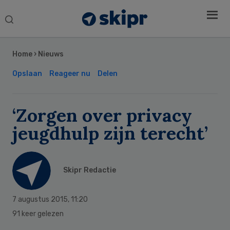
Search
this
Secondary
website
Sidebar
Home
›
Nieuws
Opslaan
Reageer nu
Delen
‘Zorgen over privacy
jeugdhulp zijn terecht’
Skipr Redactie
7 augustus 2015
,
11:20
91 keer gelezen