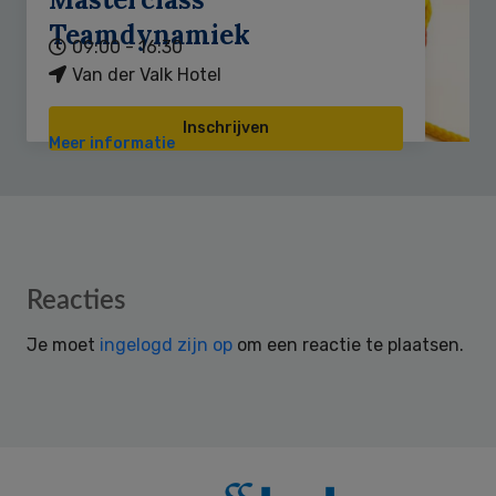
Teamdynamiek
09:00 - 16:30
Van der Valk Hotel
Inschrijven
Meer informatie
Reader
Reacties
Interactions
Je moet
ingelogd zijn op
om een reactie te plaatsen.