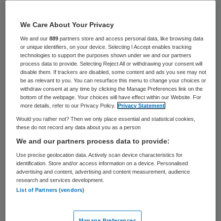
Marcel Verboom treedt op 1 november aan
We Care About Your Privacy
als bestuurder bij Stiching Zorggroep
We and our
889
partners store and access personal data, like browsing data
Oldael. Verboom volgt interimbestuurder
or unique identifiers, on your device. Selecting I Accept enables tracking
Marjan Verschuure op. Verschuure blijft tot
technologies to support the purposes shown under we and our partners
process data to provide. Selecting Reject All or withdrawing your consent will
1 januari aan om haar werkzaamheden over
disable them. If trackers are disabled, some content and ads you see may not
be as relevant to you. You can resurface this menu to change your choices or
te dragen.
withdraw consent at any time by clicking the Manage Preferences link on the
bottom of the webpage. Your choices will have effect within our Website. For
more details, refer to our Privacy Policy.
Privacy Statement
Verboom is 14 jaar werkzaam geweest als
Would you rather not? Then we only place essential and statistical cookies,
bestuurder van Present, een zorggroep
these do not record any data about you as a person
met diverse locaties voor de ouderenzorg in
We and our partners process data to provide:
de Alblasserwaard en de Vijfheerenlanden.
Use precise geolocation data. Actively scan device characteristics for
identification. Store and/or access information on a device. Personalised
Marjan Verschuure is inmiddels benoemd
advertising and content, advertising and content measurement, audience
research and services development.
tot voorzitter raad van bestuur van de
List of Partners (vendors)
Irisgroep. Zorggroep Oldael biedt wonen,
service en zorg voor ouderen.
Manage Preferences