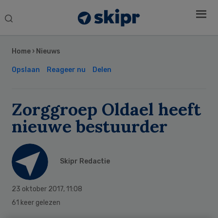
Search
this
Secondary
website
Sidebar
Home
›
Nieuws
Opslaan
Reageer nu
Delen
Zorggroep Oldael heeft
nieuwe bestuurder
Skipr Redactie
23 oktober 2017
,
11:08
61 keer gelezen