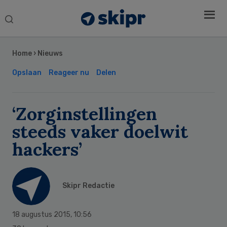
Search
this
Secondary
website
Sidebar
Home
›
Nieuws
Opslaan
Reageer nu
Delen
‘Zorginstellingen
steeds vaker doelwit
hackers’
Skipr Redactie
18 augustus 2015
,
10:56