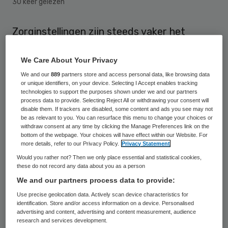
30 keer gelezen
Zorginstellingen zijn steeds vaker het
doelwit van hackers. Die zouden het
We Care About Your Privacy
gemunt hebben op de zorg, omdat daar de
We and our
889
partners store and access personal data, like browsing data
neiging tot het betalen van het gevraagde
or unique identifiers, on your device. Selecting I Accept enables tracking
bedrag groter is.
technologies to support the purposes shown under we and our partners
process data to provide. Selecting Reject All or withdrawing your consent will
disable them. If trackers are disabled, some content and ads you see may not
Dit meldt
BNR
, op basis van informatie van
be as relevant to you. You can resurface this menu to change your choices or
withdraw consent at any time by clicking the Manage Preferences link on the
beveiligingsbedrijven en een verzekeraar.
bottom of the webpage. Your choices will have effect within our Website. For
more details, refer to our Privacy Policy.
Privacy Statement
Zo’n 30 procent van alle inbraken in
Would you rather not? Then we only place essential and statistical cookies,
these do not record any data about you as a person
computersystemen vindt plaats bij een
We and our partners process data to provide:
zorginstelling. Hackers komen niet zomaar
Use precise geolocation data. Actively scan device characteristics for
bij de zorg terecht, vertelt Daniel Jacobs
identification. Store and/or access information on a device. Personalised
advertising and content, advertising and content measurement, audience
van verzekeraar Ace aan BNR.
research and services development.