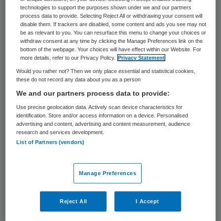
uitkomstinformatie over behandelingen
technologies to support the purposes shown under we and our partners
bundelen zodat patiënten dit gemakkelijk
process data to provide. Selecting Reject All or withdrawing your consent will
disable them. If trackers are disabled, some content and ads you see may not
kunnen opzoeken. Bij het programma zijn
be as relevant to you. You can resurface this menu to change your choices or
withdraw consent at any time by clicking the Manage Preferences link on the
onder meer koepelorganisaties van
bottom of the webpage. Your choices will have effect within our Website. For
more details, refer to our Privacy Policy.
Privacy Statement
ziekenhuizen, specialisten en patiënten
Would you rather not? Then we only place essential and statistical cookies,
betrokken.
these do not record any data about you as a person
We and our partners process data to provide:
Het Zorginstituut voert het programma
Use precise geolocation data. Actively scan device characteristics for
‘Uitkomstinformatie voor Samen Beslissen’
identification. Store and/or access information on a device. Personalised
advertising and content, advertising and content measurement, audience
uit, in opdracht van het ministerie van
research and services development.
List of Partners (vendors)
Volksgezondheid, Welzijn en Sport. De
organisatie wil uitkomstinformatie,
Manage Preferences
bijgehouden door artsen en patiënten,
bundelen zodat de patiënt kan opzoeken
Reject All
I Accept
waar hij met zijn specifieke aandoening, en
met zijn wensen en verwachtingen, het