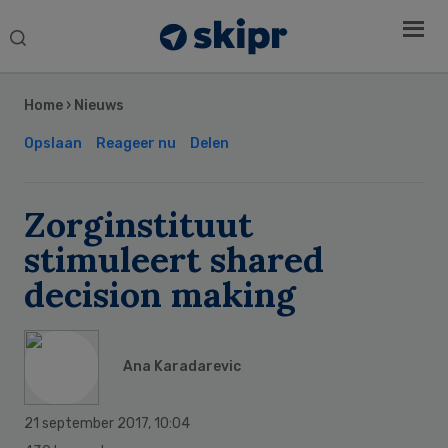
Search
this
Secondary
website
Sidebar
Home
›
Nieuws
Opslaan
Reageer nu
Delen
Zorginstituut
stimuleert shared
decision making
Ana Karadarevic
21 september 2017
,
10:04