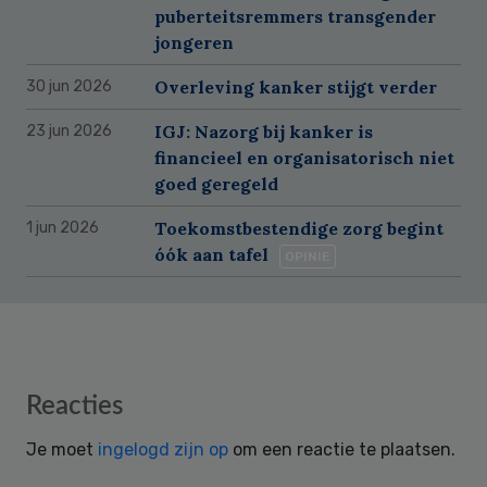
puberteitsremmers transgender
jongeren
Overleving kanker stijgt verder
30 jun 2026
IGJ: Nazorg bij kanker is
23 jun 2026
financieel en organisatorisch niet
goed geregeld
Toekomstbestendige zorg begint
1 jun 2026
óók aan tafel
OPINIE
Reader
Reacties
Interactions
Je moet
ingelogd zijn op
om een reactie te plaatsen.