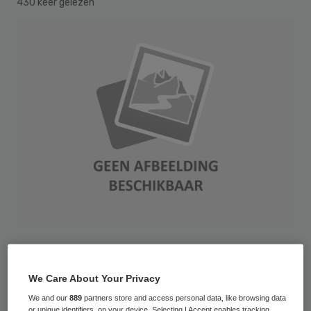
430 keer gelezen
Het Zorginstituut Nederland wil stimuleren
dat patiënt en arts samen beslissen over de
We Care About Your Privacy
beste behandeling. Het Zorginstituut gaat
We and our
889
partners store and access personal data, like browsing data
or unique identifiers, on your device. Selecting I Accept enables tracking