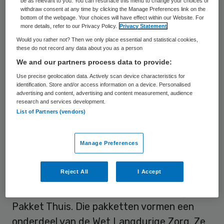
presentatie van Zorginstituut Nederland
be as relevant to you. You can resurface this menu to change your choices or
withdraw consent at any time by clicking the Manage Preferences link on the
over de stelselwijziging.
bottom of the webpage. Your choices will have effect within our Website. For
more details, refer to our Privacy Policy.
Privacy Statement
De presentatie werd vorige week gegeven
Would you rather not? Then we only place essential and statistical cookies,
these do not record any data about you as a person
door adviseur Langdurige Zorg Fons
We and our partners process data to provide:
Hopman en medisch adviseur Dirk
Use precise geolocation data. Actively scan device characteristics for
Achterbergh van het Zorginstituut
identification. Store and/or access information on a device. Personalised
advertising and content, advertising and content measurement, audience
Nederland. Veel onduidelijkheid wordt
research and services development.
List of Partners (vendors)
veroorzaakt door ingrijpen van de politiek,
zo stelden zij. Beiden wijzen op ‘last-
Manage Preferences
minute’ wijzigingen, zoals de introductie
van het
Modulair Pakket thuis.
Ook
Reject All
I Accept
verwachten ze pittige discussie over
bijvoorbeeld het al wat oudere Volledig
Pakket Thuis. Die pakketten vormen een
onderdeel van de Wet Langdurige Zorg. Ze