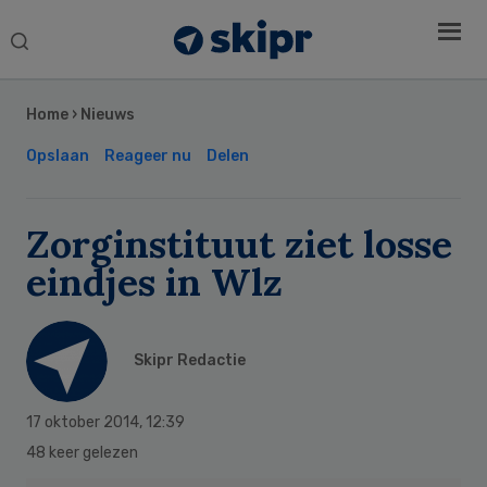
Search
this
Secondary
website
Sidebar
Home
›
Nieuws
Opslaan
Reageer nu
Delen
Zorginstituut ziet losse
eindjes in Wlz
Skipr Redactie
17 oktober 2014
,
12:39
48 keer gelezen