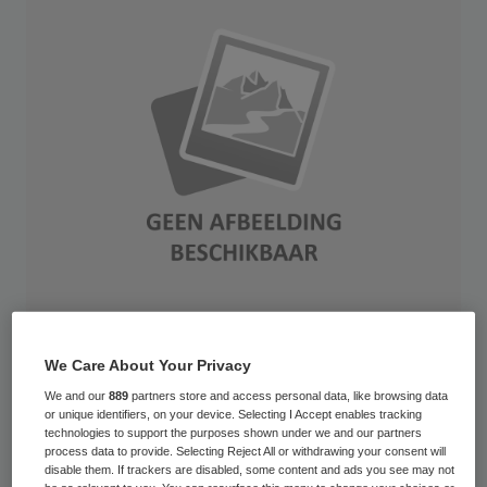
De invoering van de Wlz dreigt te worden
We Care About Your Privacy
bemoeilijkt door onduidelijke definities, half
We and our
889
partners store and access personal data, like browsing data
or unique identifiers, on your device. Selecting I Accept enables tracking
uitgewerkte concepten en
technologies to support the purposes shown under we and our partners
uitvoeringsproblemen. Dat bleek tijdens een
process data to provide. Selecting Reject All or withdrawing your consent will
disable them. If trackers are disabled, some content and ads you see may not