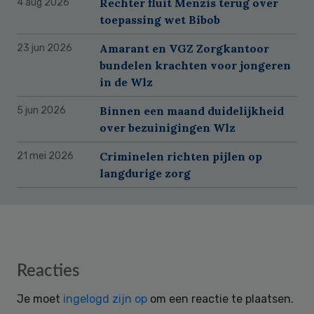
Rechter fluit Menzis terug over
4 aug 2026
toepassing wet Bibob
Amarant en VGZ Zorgkantoor
23 jun 2026
bundelen krachten voor jongeren
in de Wlz
Binnen een maand duidelijkheid
5 jun 2026
over bezuinigingen Wlz
Criminelen richten pijlen op
21 mei 2026
langdurige zorg
Reader
Reacties
Interactions
Je moet
ingelogd zijn op
om een reactie te plaatsen.