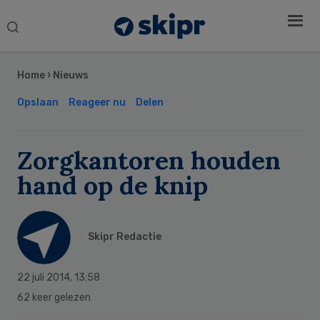
Search
this
Secondary
website
Sidebar
Home
›
Nieuws
Opslaan
Reageer nu
Delen
Zorgkantoren houden
hand op de knip
Skipr Redactie
22 juli 2014
,
13:58
62 keer gelezen