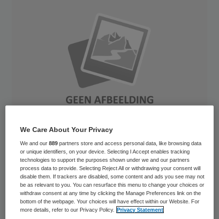
We Care About Your Privacy
We and our
889
partners store and access personal data, like browsing data
or unique identifiers, on your device. Selecting I Accept enables tracking
De zorgkantoren en gemeenten sorteren
technologies to support the purposes shown under we and our partners
process data to provide. Selecting Reject All or withdrawing your consent will
massaal voor op bezuinigingen in de
disable them. If trackers are disabled, some content and ads you see may not
be as relevant to you. You can resurface this menu to change your choices or
langdurige zorg. Als gevolg hiervan houden
withdraw consent at any time by clicking the Manage Preferences link on the
bottom of the webpage. Your choices will have effect within our Website. For
ze een half miljard euro in de knip en dreigt
more details, refer to our Privacy Policy.
Privacy Statement