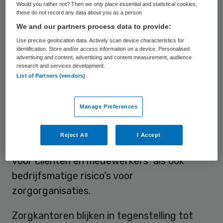
de vernieuwings- en ombuigingsoperatie
Would you rather not? Then we only place essential and statistical cookies,
these do not record any data about you as a person
van de zorgaanbieders in de knel te komen.
We and our partners process data to provide:
Dat stelt branchevereniging ActiZ in een
Use precise geolocation data. Actively scan device characteristics for
brandbrief aan staatssecretaris Van Rijn
identification. Store and/or access information on a device. Personalised
advertising and content, advertising and content measurement, audience
van VWS.
research and services development.
List of Partners (vendors)
Volgens ActiZ is de zuinige opstelling
in
strijd met eerdere afspraken
. ActiZ roept
Manage Preferences
de staatssecretaris op om de inkopende
partijen hierop aan te spreken. Gebeurt dit
Reject All
I Accept
niet dan dreigen grote negatieve effecten
voor cliënten en medewerkers als ook
bedrijfsmatige risico’s voor
zorgorganisaties.
Zorgkantoren blijken in tegenstelling tot