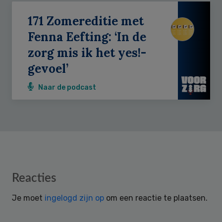
171 Zomereditie met
Fenna Eefting: ‘In de
zorg mis ik het yes!-
gevoel’
Naar de podcast
Reader
Reacties
Interactions
Je moet
ingelogd zijn op
om een reactie te plaatsen.