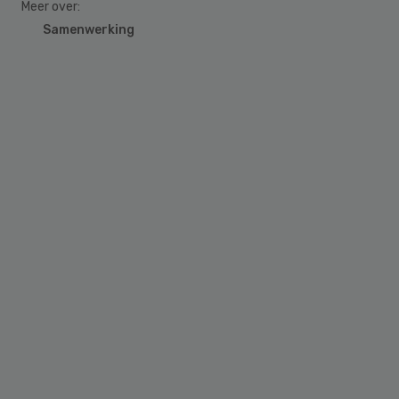
Meer over:
Samenwerking
Primary
Sidebar