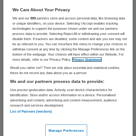
30 juni 2023
,
17:44
We Care About Your Privacy
405 keer gelezen
We and our
889
partners store and access personal data, like browsing data
or unique identifiers, on your device. Selecting I Accept enables tracking
Zorgkoepel West-Friesland (ZWF) en de
technologies to support the purposes shown under we and our partners
Coöperatie Westfriese
process data to provide. Selecting Reject All or withdrawing your consent will
disable them. If trackers are disabled, some content and ads you see may not
Huisartsenorganisatie (WFHO) bundelen de
be as relevant to you. You can resurface this menu to change your choices or
withdraw consent at any time by clicking the Manage Preferences link on the
krachten en gaan verder onder de naam
bottom of the webpage. Your choices will have effect within our Website. For
more details, refer to our Privacy Policy.
Privacy Statement
HWF.
Would you rather not? Then we only place essential and statistical cookies,
these do not record any data about you as a person
We and our partners process data to provide:
HWF staat voor Huisartsenorganisatie
Use precise geolocation data. Actively scan device characteristics for
West-Friesland. De organisatie gaat werken
identification. Store and/or access information on a device. Personalised
aan het versterken van de huisartsenzorg
advertising and content, advertising and content measurement, audience
research and services development.
in de regio zodat er meer ruimte is voor het
List of Partners (vendors)
belangrijkste deel van het werk van de
huisarts: de zorg voor de patiënt.
Manage Preferences