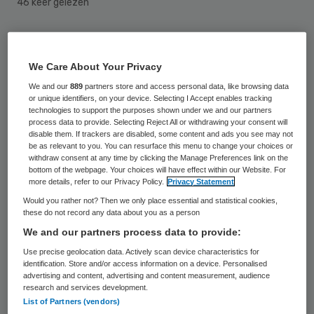
46 keer gelezen
Vakbond Abvakabo FNV mag een
zorgmedewerker toevoegen aan zijn
We Care About Your Privacy
onderhandelingsdelegatie voor een nieuwe
We and our
889
partners store and access personal data, like browsing data
or unique identifiers, on your device. Selecting I Accept enables tracking
cao in de verpleeg-, verzorgingshuizen en
technologies to support the purposes shown under we and our partners
process data to provide. Selecting Reject All or withdrawing your consent will
thuiszorg (VVT). Vorige week werd het
disable them. If trackers are disabled, some content and ads you see may not
overleg opgeschort, omdat werkgevers en
be as relevant to you. You can resurface this menu to change your choices or
withdraw consent at any time by clicking the Manage Preferences link on the
de andere bonden het niet eens waren over
bottom of the webpage. Your choices will have effect within our Website. For
more details, refer to our Privacy Policy.
Privacy Statement
de samenstelling van de afvaardiging van
Would you rather not? Then we only place essential and statistical cookies,
Abvakabo FNV. Deze had twee
these do not record any data about you as a person
zorgmedewerkers meegebracht. Het
We and our partners process data to provide:
nieuwe overleg vindt op 21 maart plaats.
Use precise geolocation data. Actively scan device characteristics for
identification. Store and/or access information on a device. Personalised
advertising and content, advertising and content measurement, audience
Abvakabo FNV had twee zorgmedewerkers
research and services development.
List of Partners (vendors)
als toehoorder voor de onderhandelingen