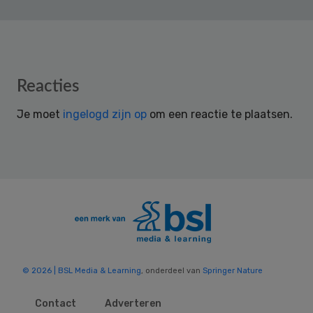
Reader
Reacties
Interactions
Je moet
ingelogd zijn op
om een reactie te plaatsen.
© 2026 | BSL Media & Learning
, onderdeel van
Springer Nature
Contact
Adverteren