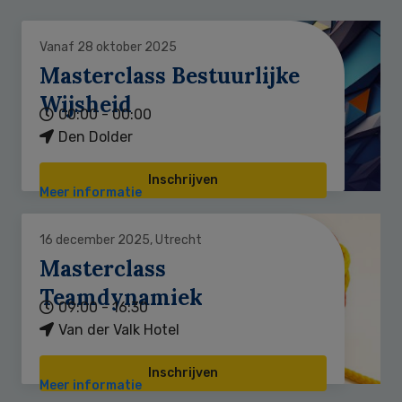
Vanaf 28 oktober 2025
Masterclass Bestuurlijke
Wijsheid
00:00 - 00:00
Den Dolder
Inschrijven
Meer informatie
16 december 2025, Utrecht
Masterclass
Teamdynamiek
09:00 - 16:30
Van der Valk Hotel
Inschrijven
Meer informatie