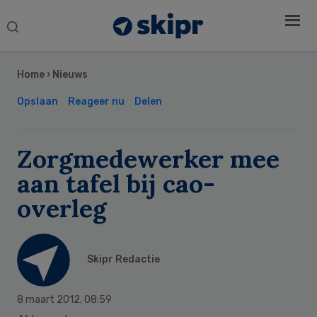
Search
this
Secondary
website
Sidebar
Home
›
Nieuws
Opslaan
Reageer nu
Delen
Zorgmedewerker mee
aan tafel bij cao-
overleg
Skipr Redactie
8 maart 2012
,
08:59