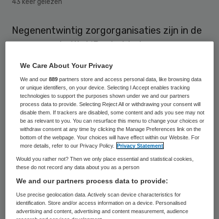
43 keer gelezen
Negenentwintig zorgorganisaties zijn in de
race voor de titel ‘Beste Werkgever van
Nederland’. In totaal dingen honderd
We Care About Your Privacy
organisaties mee naar de titel. Daarmee is
We and our
889
partners store and access personal data, like browsing data
de zorg goed vertegenwoordigd.
or unique identifiers, on your device. Selecting I Accept enables tracking
technologies to support the purposes shown under we and our partners
process data to provide. Selecting Reject All or withdrawing your consent will
De nominaties komen voort uit het
disable them. If trackers are disabled, some content and ads you see may not
be as relevant to you. You can resurface this menu to change your choices or
Werkgeversonderzoek van
withdraw consent at any time by clicking the Manage Preferences link on the
bottom of the webpage. Your choices will have effect within our Website. For
onderzoeksbureau Effectory en
more details, refer to our Privacy Policy.
Privacy Statement
Intermediair. Bij het werkgeversonderzoek
Would you rather not? Then we only place essential and statistical cookies,
these do not record any data about you as a person
geven werknemers een oordeel over de
We and our partners process data to provide:
eigen organisatie. De organisaties met het
Use precise geolocation data. Actively scan device characteristics for
hoogste score worden genomineerd. Deze
identification. Store and/or access information on a device. Personalised
advertising and content, advertising and content measurement, audience
score bestaat uit een gemiddelde van de