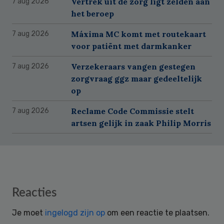
Vertrek uit de zorg ligt zelden aan
7 aug 2026
het beroep
Máxima MC komt met routekaart
7 aug 2026
voor patiënt met darmkanker
Verzekeraars vangen gestegen
7 aug 2026
zorgvraag ggz maar gedeeltelijk
op
Reclame Code Commissie stelt
7 aug 2026
artsen gelijk in zaak Philip Morris
Reader
Reacties
Interactions
Je moet
ingelogd zijn op
om een reactie te plaatsen.