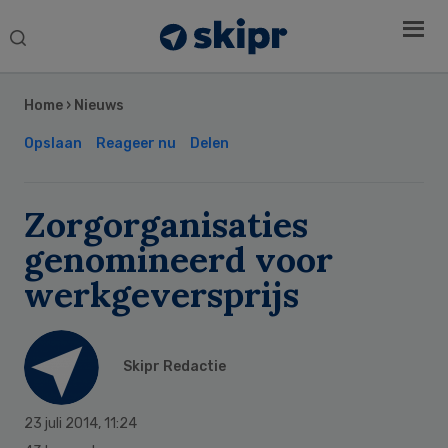
Search
this
Secondary
website
Sidebar
Home
›
Nieuws
Opslaan
Reageer nu
Delen
Zorgorganisaties
genomineerd voor
werkgeversprijs
Skipr Redactie
23 juli 2014
,
11:24