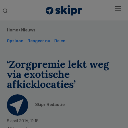
Search
this
Secondary
website
Sidebar
Home
›
Nieuws
Opslaan
Reageer nu
Delen
‘Zorgpremie lekt weg
via exotische
afkicklocaties’
Skipr Redactie
8 april 2016
,
11:18