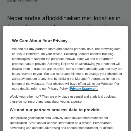
45 keer gelezen
Nederlandse afkickklinieken met locaties in
tropische oorden kosten onnodig veel.
Bovendien is het voor verslaafden niet goed
We Care About Your Privacy
om ver van huis van drank of drugs af te
We and our
887
partners store and access personal data, like browsing data
kicken. Dat zegt verslavingsexpert Dick
or unique identifiers, on your device. Selecting I Accept enables tracking
technologies to support the purposes shown under we and our partners
Trubendorffer in Metro.
process data to provide. Selecting Reject All or withdrawing your consent will
disable them. If trackers are disabled, some content and ads you see may not
be as relevant to you. You can resurface this menu to change your choices or
Afkicken in tropische klinieken is populair.
withdraw consent at any time by clicking the Manage Preferences link on the
Een groot aantal Nederlandse
bottom of the webpage. Your choices will have effect within our Website. For
more details, refer to our Privacy Policy.
Privacy Statement
verslavingsklinieken biedt
Would you rather not? Then we only place essential and statistical cookies,
behandeltrajecten aan in het buitenland
these do not record any data about you as a person
We and our partners process data to provide:
aan. Trubendorffer vindt dat er door het
Use precise geolocation data. Actively scan device characteristics for
commerciële verdienmodel onnodig
identification. Store and/or access information on a device. Personalised
Nederlands zorggeld weglekt. “We zouden
advertising and content, advertising and content measurement, audience