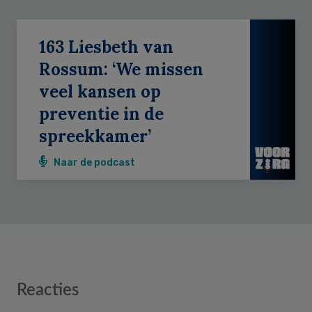
163 Liesbeth van
Rossum: ‘We missen
veel kansen op
preventie in de
spreekkamer’
Naar de podcast
Reader
Reacties
Interactions