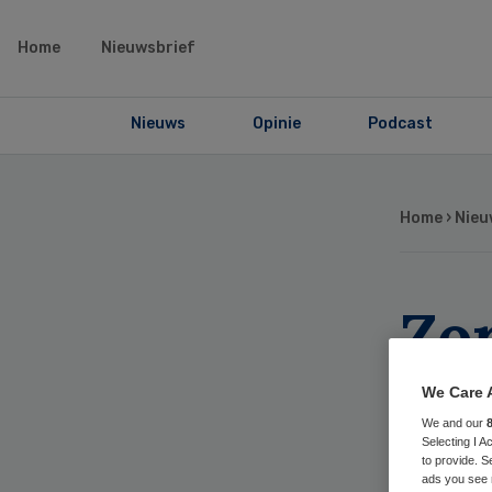
Home
Nieuwsbrief
Nieuws
Opinie
Podcast
Home
›
Nieu
Zo
Kru
We Care 
We and our
Selecting I 
to provide. S
ads you see 