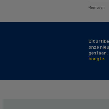
Meer over:
Secondary
Sidebar
Dit artike
onze nie
gestaan.
hoogte.