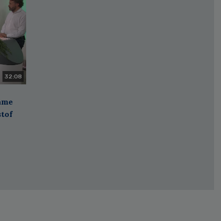
32:08
zame
stof