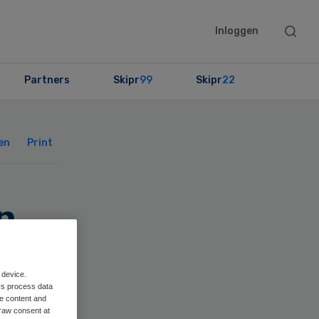
Searc
Inloggen
this
websit
Partners
Skipr
99
Skipr
22
Primary
Sidebar
en
Print
n
uro
 device.
rs process data
me content and
raw consent at