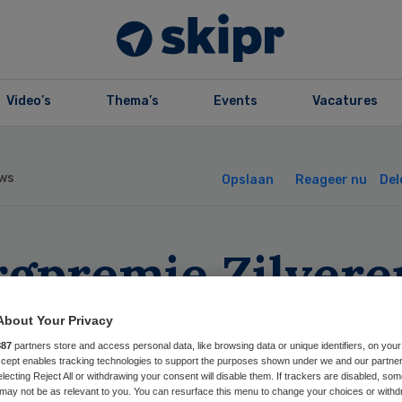
Video’s
Thema’s
Events
Vacatures
ws
Opslaan
Reageer nu
Del
rgpremie Zilvere
is stijgt met 8 e
About Your Privacy
887
partners store and access personal data, like browsing data or unique identifiers, on your
Accept enables tracking technologies to support the purposes shown under we and our partne
electing Reject All or withdrawing your consent will disable them. If trackers are disabled, so
may not be as relevant to you. You can resurface this menu to change your choices or withd