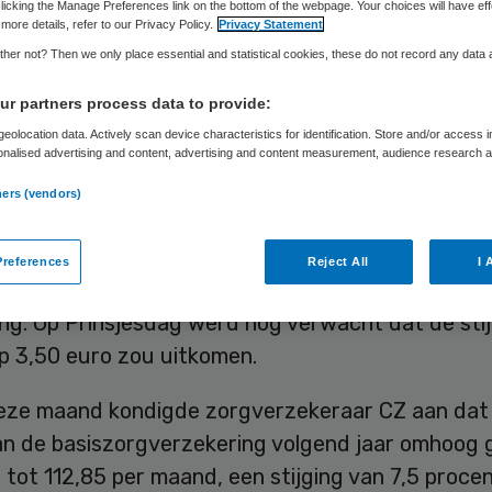
Skipr Redactie
18 november 2016
,
11:42
47 keer gelezen
licking the Manage Preferences link on the bottom of the webpage. Your choices will have eff
more details, refer to our Privacy Policy.
Privacy Statement
her not? Then we only place essential and statistical cookies, these do not record any data
e van de meest gekozen basisverzekering van Zil
r partners process data to provide:
emt met 8 euro toe naar 117,45 euro per maand. D
eolocation data. Actively scan device characteristics for identification. Store and/or access 
onalised advertising and content, advertising and content measurement, audience research 
uit de reserves is de premiestijging beperkt geble
.
ners (vendors)
erzekeraar weten.
grote) zorgverzekeraars hebben al eerder ook beh
references
Reject All
I 
gen aangekondigd. Die stroken niet met de ramin
ing. Op Prinsjesdag werd nog verwacht dat de sti
op 3,50 euro zou uitkomen.
eze maand kondigde zorgverzekeraar CZ aan dat
an de basiszorgverzekering volgend jaar omhoog 
 tot 112,85 per maand, een stijging van 7,5 procen