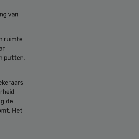
ing van
n ruimte
ar
n putten.
zekeraars
erheid
ng de
omt. Het