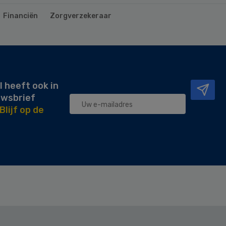
Financiën
Zorgverzekeraar
l heeft ook in
uwsbrief
Blijf op de