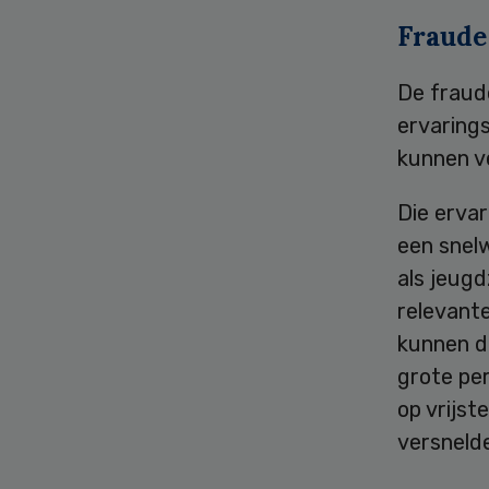
Fraude
De fraud
ervarings
kunnen v
Die ervar
een snelw
als jeug
relevant
kunnen da
grote per
op vrijst
versnelde