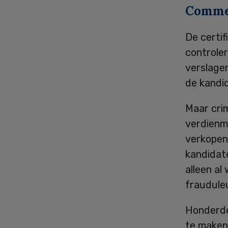
Commer
De certi
controler
verslage
de kandid
Maar crim
verdienm
verkopen 
kandidate
alleen al
frauduleu
Honderd
te maken 