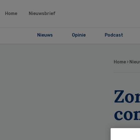
Home
Nieuwsbrief
Nieuws
Opinie
Podcast
Home
›
Nieu
Zo
con
va