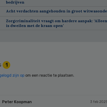
bedrijven
Acht verdachten aangehouden in groot witwasond
Zorgcriminaliteit vraagt om hardere aanpak: ‘Allee
is dweilen met de kraan open’
s
1
gelogd zijn op
om een reactie te plaatsen.
Peter Koopman
3 feb 202