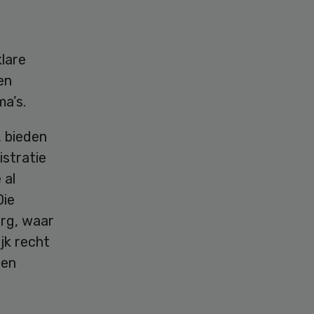
lare
en
a’s.
, bieden
istratie
 al
Die
org, waar
jk recht
een