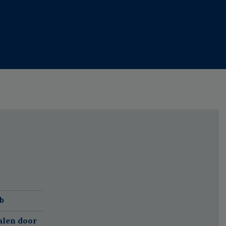
b
alen door