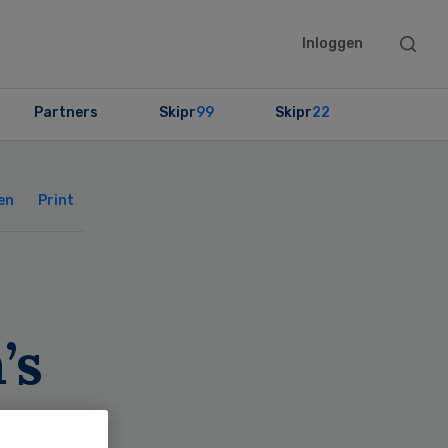
Searc
Inloggen
this
websit
Partners
Skipr
99
Skipr
22
Primary
Sidebar
en
Print
’s