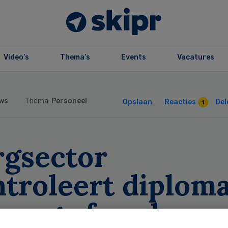
Video’s
Thema’s
Events
Vacatures
ws
Thema:
Personeel
Opslaan
Reacties
Del
1
rgsector
troleert diploma
nwege fraude op