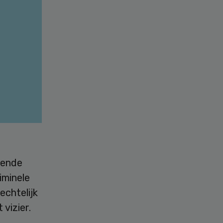
oende
iminele
echtelijk
vizier.