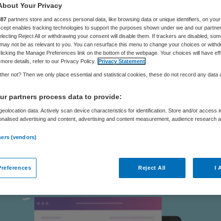
te schaal
About Your Privacy
887
partners store and access personal data, like browsing data or unique identifiers, on your
Accept enables tracking technologies to support the purposes shown under we and our partne
electing Reject All or withdrawing your consent will disable them. If trackers are disabled, so
may not be as relevant to you. You can resurface this menu to change your choices or withd
licking the Manage Preferences link on the bottom of the webpage. Your choices will have eff
Skipr Redactie
1 februari 2025
,
15:03
2398 keer gelezen
more details, refer to our Privacy Policy.
Privacy Statement
her not? Then we only place essential and statistical cookies, these do not record any data
 een derde van de duizend zorgdiploma’s in het m
r partners process data to provide:
 jaren via een versnelde route zijn behaald, is de
eolocation data. Actively scan device characteristics for identification. Store and/or access 
onalised advertising and content, advertising and content measurement, audience research 
t ze frauduleus zijn verkregen. Dat melden de
.
ners (vendors)
e Gezondheidszorg en Jeugd (IGJ) en het Openba
e (OM)
aan Nieuwsuur
.
references
Reject All
I 