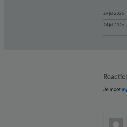
29 jul 2026
24 jul 2026
Reader
Reactie
Interactions
Je moet
in