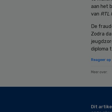
aan het 
van
RTL 
De fraude
Zodra dat
jeugdzorg
diploma 
Reageer op d
Meer over:
Secondary
Sidebar
Dit artike