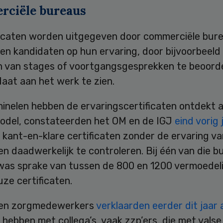
ciële bureaus
ficaten worden uitgegeven door commerciële bure
en kandidaten op hun ervaring, door bijvoorbeeld
n van stages of voortgangsgesprekken te beoord
aat aan het werk te zien.
inelen hebben de ervaringscertificaten ontdekt a
odel, constateerden het OM en de IGJ
eind vorig 
kant-en-klare certificaten zonder de ervaring va
n daadwerkelijk te controleren. Bij één van die b
 was sprake van tussen de 800 en 1200 vermoedeli
ze certificaten.
en zorgmedewerkers
verklaarden eerder dit jaar 
hebben met collega’s, vaak zzp’ers, die met valse