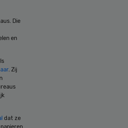
aus. Die
elen en
ls
jaar
. Zij
n
ureaus
jk
al
dat ze
 papieren