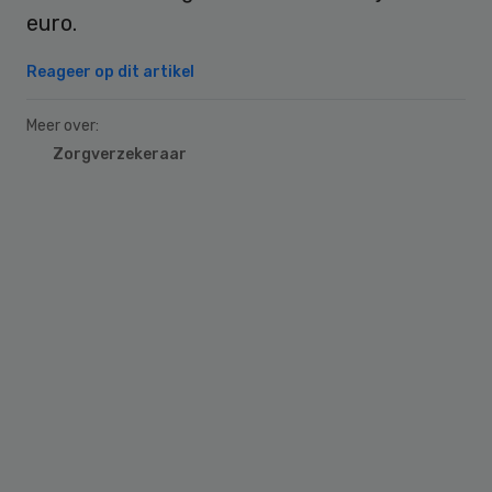
euro.
Reageer op dit artikel
Meer over:
Zorgverzekeraar
Primary
Sidebar