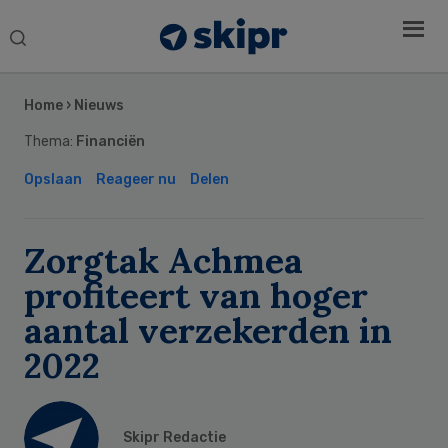
Search
this
Secondary
website
Sidebar
Home
›
Nieuws
Thema:
Financiën
Opslaan
Reageer nu
Delen
Zorgtak Achmea
profiteert van hoger
aantal verzekerden in
2022
Skipr Redactie