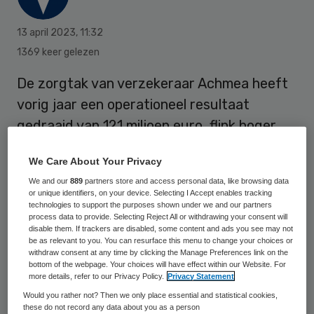
13 april 2023
,
11:32
1369 keer gelezen
De zorgtak van verzekeraar Achmea heeft
vorig jaar een operationeel resultaat
gedraaid van 121 miljoen euro, flink hoger
dan een jaar geleden. Het onderdeel, waar
We Care About Your Privacy
onder meer Zilveren Kruis, Pro Life, De
We and our
889
partners store and access personal data, like browsing data
Friesland, Interpolis en FBTO onder vallen,
or unique identifiers, on your device. Selecting I Accept enables tracking
technologies to support the purposes shown under we and our partners
profiteerde van een stijging van het aantal
process data to provide. Selecting Reject All or withdrawing your consent will
verzekerden, blijkt uit het donderdag
disable them. If trackers are disabled, some content and ads you see may not
be as relevant to you. You can resurface this menu to change your choices or
gepubliceerde jaarverslag.
withdraw consent at any time by clicking the Manage Preferences link on the
bottom of the webpage. Your choices will have effect within our Website. For
more details, refer to our Privacy Policy.
Privacy Statement
Would you rather not? Then we only place essential and statistical cookies,
De premieomzet vanuit de
these do not record any data about you as a person