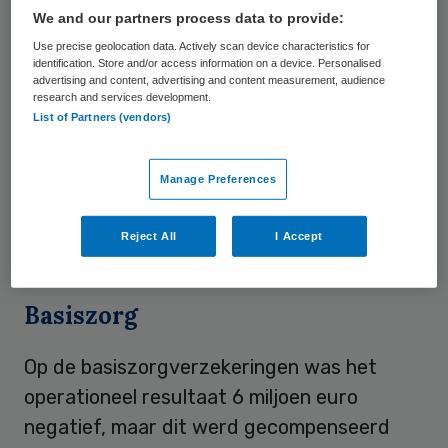
basiszorgverzekeringen groeide met 6
We and our partners process data to provide:
procent naar 13.567 miljoen euro doordat
Use precise geolocation data. Actively scan device characteristics for
identification. Store and/or access information on a device. Personalised
het aantal verzekerden steeg met 300.000,
advertising and content, advertising and content measurement, audience
de premie gemiddeld hoger was en de
research and services development.
List of Partners (vendors)
bijdrage per verzekerde uit het
zorgverzekeringsfonds was gestegen. De
Manage Preferences
premieomzet vanuit de aanvullende
zorgverzekeringen steeg licht naar 1.223
Reject All
I Accept
miljoen euro.
Basiszorg
Op de basiszorgverzekeringen was het
operationeel resultaat 6 miljoen euro
negatief, maar dit werd gecompenseerd