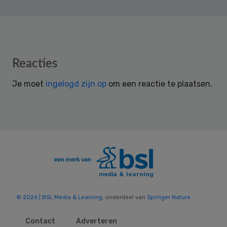
Reader
Reacties
Interactions
Je moet
ingelogd zijn op
om een reactie te plaatsen.
© 2026 | BSL Media & Learning
, onderdeel van
Springer Nature
Contact
Adverteren