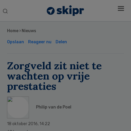
Search
this
Secondary
website
Sidebar
Home
›
Nieuws
Opslaan
Reageer nu
Delen
Zorgveld zit niet te
wachten op vrije
prestaties
Philip van de Poel
18 oktober 2016
,
14:22