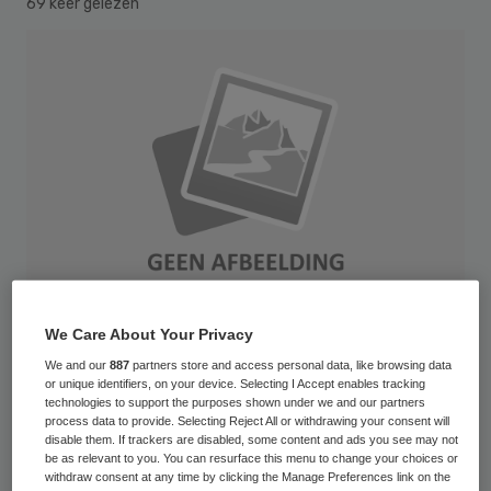
69 keer gelezen
We Care About Your Privacy
We and our
887
partners store and access personal data, like browsing data
or unique identifiers, on your device. Selecting I Accept enables tracking
colored child abacus on money fond
technologies to support the purposes shown under we and our partners
process data to provide. Selecting Reject All or withdrawing your consent will
Het draagvlak voor experimenten met vrije
disable them. If trackers are disabled, some content and ads you see may not
be as relevant to you. You can resurface this menu to change your choices or
prestaties in de zorg is beperkt. Dat
withdraw consent at any time by clicking the Manage Preferences link on the