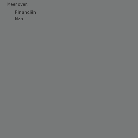
Meer over:
Financiën
Nza
Primary
Sidebar