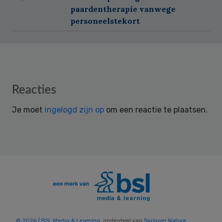
paardentherapie vanwege
personeelstekort
Reader
Reacties
Interactions
Je moet
ingelogd zijn op
om een reactie te plaatsen.
© 2026 | BSL Media & Learning
, onderdeel van
Springer Nature