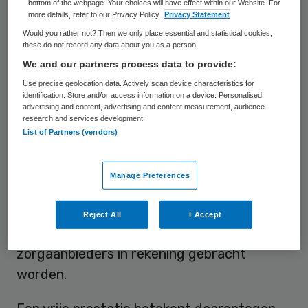
bottom of the webpage. Your choices will have effect within our Website. For
constateert de Nederlandse Zorgautoriteit
more details, refer to our Privacy Policy.
Privacy Statement
(NZa). Zorgaanbieders en
Would you rather not? Then we only place essential and statistical cookies,
these do not record any data about you as a person
consumentenorganisaties zien vooral
We and our partners process data to provide:
nadelen en uitvoeringsproblemen.
Use precise geolocation data. Actively scan device characteristics for
identification. Store and/or access information on a device. Personalised
Om
innovatie te bevorderen
wil minister
advertising and content, advertising and content measurement, audience
research and services development.
Schippers zorgverzekeraars en -aanbieders
List of Partners (vendors)
bij wijze van experiment ruimte bieden voor
het overeenkomen van vrije prestaties. In
Manage Preferences
de huidige situatie stelt de NZa prestaties
en tarieven vast. Alleen deze door de NZa
Reject All
I Accept
vastgestelde prestaties mogen door
zorgaanbieders in rekening gebracht
worden.