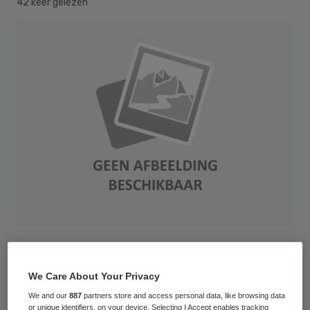
42 keer gelezen
Rotlicht leuchtend
We Care About Your Privacy
Een inconsistent bureaucratisch
We and our
887
partners store and access personal data, like browsing data
‘pandemonium’, dat is waar
or unique identifiers, on your device. Selecting I Accept enables tracking