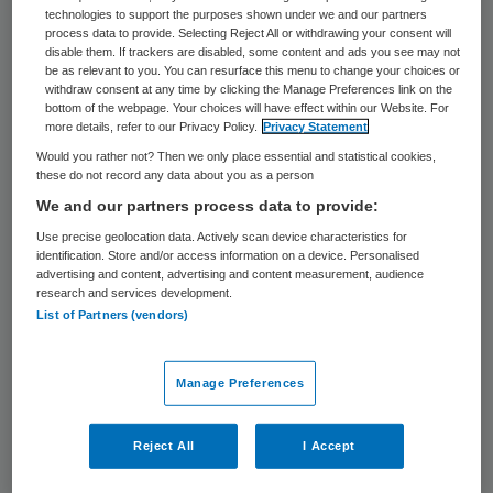
technologies to support the purposes shown under we and our partners
zorgverzekeraars de ziekenhuizen mee
process data to provide. Selecting Reject All or withdrawing your consent will
confronteren, aldus ETZ-topman Bart
disable them. If trackers are disabled, some content and ads you see may not
be as relevant to you. You can resurface this menu to change your choices or
Berden: “Zorgverzekeraars gedragen zich
withdraw consent at any time by clicking the Manage Preferences link on the
bottom of the webpage. Your choices will have effect within our Website. For
niet meer als verzekeraars. Zij gaan uit van
more details, refer to our Privacy Policy.
Privacy Statement
strakke budgetten op basis van prijs en
Would you rather not? Then we only place essential and statistical cookies,
these do not record any data about you as a person
volume. Ze leggen de risico’s volledig bij
We and our partners process data to provide:
ons.”
Use precise geolocation data. Actively scan device characteristics for
identification. Store and/or access information on a device. Personalised
Berden, bestuursvoorzitter van het
advertising and content, advertising and content measurement, audience
research and services development.
Elisabeth-Tweesteden Ziekenhuis in Tilburg
List of Partners (vendors)
en Waalwijk (ETZ) uit zijn kritiek in het
januarinummer van Skipr magazine
in een
Manage Preferences
gesprek met
interviewer Willem Wansink
.
Reject All
I Accept
Berden: “Als ziekenhuis hebben wij te maken