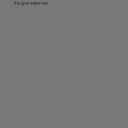
Zorgverzekeraar
Primary
Sidebar