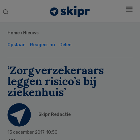
Search
this
Secondary
website
Sidebar
Home
›
Nieuws
Opslaan
Reageer nu
Delen
‘Zorgverzekeraars
leggen risico’s bij
ziekenhuis’
Skipr Redactie
15 december 2017
,
10:50