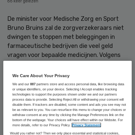
66 keer gelezen
De minister voor Medische Zorg en Sport
Bruno Bruins zal de zorgverzekeraars niet
dwingen te stoppen met beleggingen in
farmaceutische bedrijven die veel geld
vragen voor bepaalde medicijnen. Volgens
hem oefenen de verzekeraars invloed uit op
de farmaceuten door in deze bedrijven te
We Care About Your Privacy
beleggen.
We and our
887
partners store and access personal data, like browsing data
or unique identifiers, on your device. Selecting I Accept enables tracking
technologies to support the purposes shown under we and our partners
Dit schrijft hij in antwoord op Kamervragen
process data to provide. Selecting Reject All or withdrawing your consent will
van de parlementariërs Maarten Hijink (SP),
disable them. If trackers are disabled, some content and ads you see may not
be as relevant to you. You can resurface this menu to change your choices or
Joba van den Berg-Jansen (CDA) en Pia
withdraw consent at any time by clicking the Manage Preferences link on the
bottom of the webpage. Your choices will have effect within our Website. For
Dijkstra (D66). De aanleiding voor de vragen
more details, refer to our Privacy Policy.
Privacy Statement
was het nieuws van de Volkskrant dat CZ,
Would you rather not? Then we only place essential and statistical cookies,