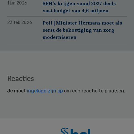
SEH’s krijgen vanaf 2027 deels
1 jun 2026
vast budget van 4,6 miljoen
Poll | Minister Hermans moet als
23 feb 2026
eerst de bekostiging van zorg
moderniseren
Reader
Reacties
Interactions
Je moet
ingelogd zijn op
om een reactie te plaatsen.