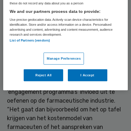
these do not record any data about you as a person
Menzis en Zilveren Kruis miljoenen euro’s
We and our partners process data to provide:
hebben belegd bij producenten van dure
Use precise geolocation data. Actively scan device characteristics for
medicijnen.
Bruins kondigde toen aan in
identification. Store and/or access information on a device. Personalised
advertising and content, advertising and content measurement, audience
gesprek te gaan met de zorgverzekeraars
research and services development.
List of Partners (vendors)
om te vragen hoe zij beleggingen in
farmaceuten gebruiken om invloed op deze
bedrijven uit te oefenen.
Manage Preferences
Volgens de minister hebben verschillende
Reject All
I Accept
verzekeraars te kennen gegeven via
‘engagement programma’s’ invloed uit te
oefenen op de farmaceutische industrie.
“Het gaat dan bijvoorbeeld om het op tafel
krijgen van het kostenmodel van
farmaceuten of het aanspreken van