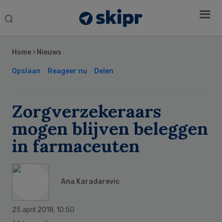
Search
this
Secondary
website
Sidebar
Home
›
Nieuws
Opslaan
Reageer nu
Delen
Zorgverzekeraars
mogen blijven beleggen
in farmaceuten
Ana Karadarevic
25 april 2018
,
10:50