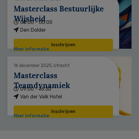
Masterclass Bestuurlijke
Wijsheid
00:00 - 00:00
Den Dolder
Inschrijven
Meer informatie
16 december 2025, Utrecht
Masterclass
Teamdynamiek
09:00 - 16:30
Van der Valk Hotel
Inschrijven
Meer informatie