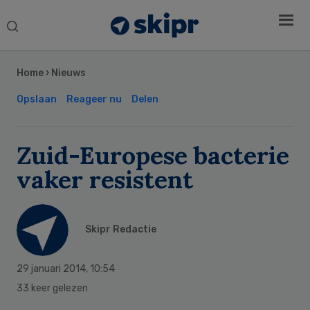
Search
this
Secondary
website
Sidebar
Home
›
Nieuws
Opslaan
Reageer nu
Delen
Zuid-Europese bacterie
vaker resistent
Skipr Redactie
29 januari 2014
,
10:54
33 keer gelezen