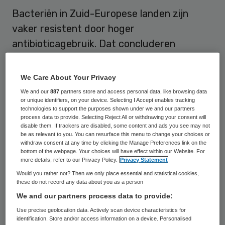
Bacteriën in Zuid-Europese landen zijn
vaker resistent door hoger
antibioticagebruik. Dat concluderen
onderzoekers van het NIVEL en de
universiteiten van Nottingham, Maastricht
We Care About Your Privacy
en Antwerpen in BMC Infectious Diseases.
We and our
887
partners store and access personal data, like browsing data
or unique identifiers, on your device. Selecting I Accept enables tracking
technologies to support the purposes shown under we and our partners
De onderzoekers vonden een duidelijk
process data to provide. Selecting Reject All or withdrawing your consent will
disable them. If trackers are disabled, some content and ads you see may not
verband tussen antibioticagebruik in de
be as relevant to you. You can resurface this menu to change your choices or
bevolking en ontwikkeling van
resistente
withdraw consent at any time by clicking the Manage Preferences link on the
bottom of the webpage. Your choices will have effect within our Website. For
bacteriestammen
. Niet alleen bij individuele
more details, refer to our Privacy Policy.
Privacy Statement
patiënten, maar ook lokaal, in regio’s en in
Would you rather not? Then we only place essential and statistical cookies,
these do not record any data about you as a person
landen. Vooral in de Zuid-Europese landen
We and our partners process data to provide:
worden meer antibiotica voorgeschreven en
Use precise geolocation data. Actively scan device characteristics for
zijn meer bacteriestammen resistent.
identification. Store and/or access information on a device. Personalised