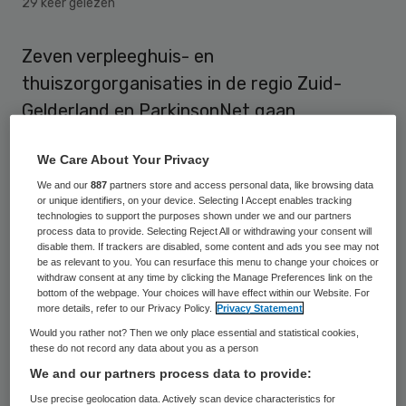
29 keer gelezen
Zeven verpleeghuis- en
thuiszorgorganisaties in de regio Zuid-
Gelderland en ParkinsonNet gaan
samenwerken om parkinsonzorg te
We Care About Your Privacy
verbeteren. Vrijdag hebben de organisaties
We and our
887
partners store and access personal data, like browsing data
een overeenkomst getekend.
or unique identifiers, on your device. Selecting I Accept enables tracking
technologies to support the purposes shown under we and our partners
process data to provide. Selecting Reject All or withdrawing your consent will
De instellingen die deelnemen zijn
disable them. If trackers are disabled, some content and ads you see may not
Zorggroep Maas & Waal
,
Stichting
be as relevant to you. You can resurface this menu to change your choices or
withdraw consent at any time by clicking the Manage Preferences link on the
Kalorama
,
Stichting de Waalboog
,
bottom of the webpage. Your choices will have effect within our Website. For
more details, refer to our Privacy Policy.
Privacy Statement
Buurtzorg
,
OBG
,
TVN zorgt
en
ZZG
Would you rather not? Then we only place essential and statistical cookies,
zorggroep
.
these do not record any data about you as a person
We and our partners process data to provide:
Zorgkwaliteit
Use precise geolocation data. Actively scan device characteristics for