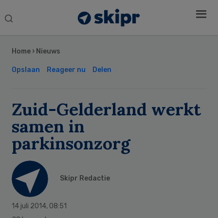
Search
this
Secondary
website
Sidebar
Home
›
Nieuws
Opslaan
Reageer nu
Delen
Zuid-Gelderland werkt
samen in
parkinsonzorg
Skipr Redactie
14 juli 2014
,
08:51