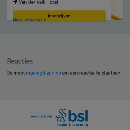
Van der Valk Hotel
Inschrijven
Meer informatie
Reader
Reacties
Interactions
Je moet
ingelogd zijn op
om een reactie te plaatsen.