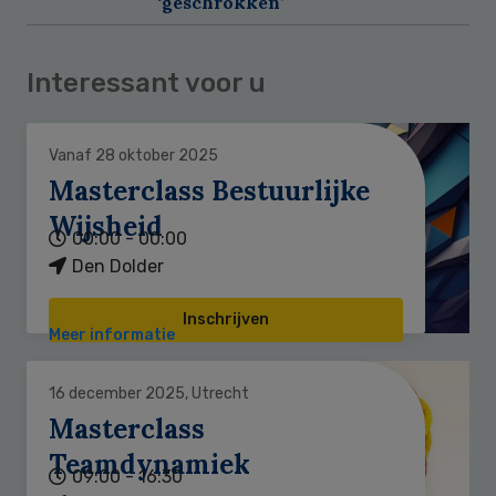
‘geschrokken’
Interessant voor u
Vanaf 28 oktober 2025
Masterclass Bestuurlijke
Wijsheid
00:00 - 00:00
Den Dolder
Inschrijven
Meer informatie
16 december 2025, Utrecht
Masterclass
Teamdynamiek
09:00 - 16:30