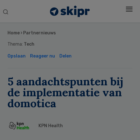
Search
this
Secondary
website
Sidebar
Home
›
Partnernieuws
Thema:
Tech
Opslaan
Reageer nu
Delen
5 aandachtspunten bij
de implementatie van
domotica
KPN Health