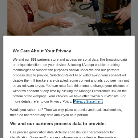
Tijdens het interactieve webinar,
We Care About Your Privacy
georganiseerd door KPN Health en Skipr,
We and our
889
partners store and access personal data, like browsing data
or unique identifiers, on your device. Selecting I Accept enables tracking
lieten Malu Gijsbers en Bianca Hol van de
technologies to support the purposes shown under we and our partners
Zorgboog hun licht schijnen op de rol van
process data to provide. Selecting Reject All or withdrawing your consent will
disable them. If trackers are disabled, some content and ads you see may not
domotica bij implementatie van de Wet zorg
be as relevant to you. You can resurface this menu to change your choices or
withdraw consent at any time by clicking the Manage Preferences link on the
en dwang (Wzd). Gijsbers, specialist
bottom of the webpage. Your choices will have effect within our Website. For
more details, refer to our Privacy Policy.
Privacy Statement
Ouderengeneeskunde en Wzd-functionaris,
Would you rather not? Then we only place essential and statistical cookies,
vertelde dat de Zorgboog de basis van de
these do not record any data about you as a person
Wzd-implementatie op orde heeft. Volgens
We and our partners process data to provide:
Bianca Hol, hoofd ICT-beheer en domotica,
Use precise geolocation data. Actively scan device characteristics for
identification. Store and/or access information on a device. Personalised