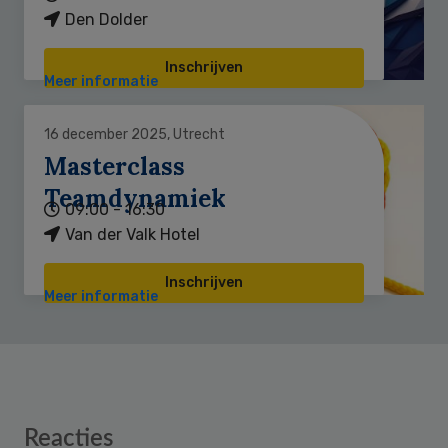
Den Dolder
Inschrijven
Meer informatie
16 december 2025, Utrecht
Masterclass
Teamdynamiek
09:00 - 16:30
Van der Valk Hotel
Inschrijven
Meer informatie
Reader
Reacties