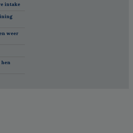
re intake
ining
gen weer
r hen