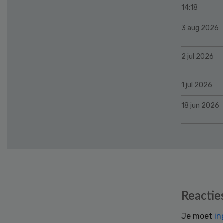
14:18
3 aug 2026
2 jul 2026
1 jul 2026
18 jun 2026
Reader
Reactie
Interactions
Je moet
in