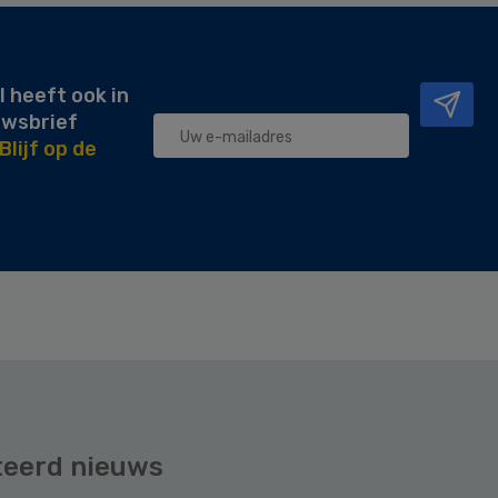
l heeft ook in
uwsbrief
Blijf op de
teerd nieuws