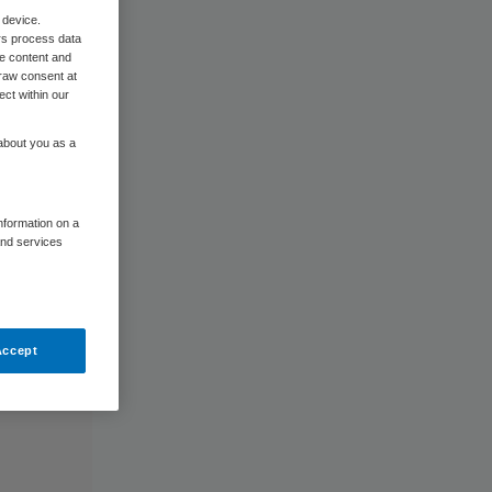
 device.
rs process data
me content and
raw consent at
ect within our
 about you as a
information on a
and services
Accept