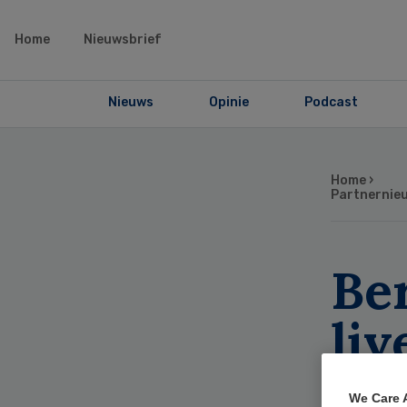
Home
Nieuwsbrief
Nieuws
Opinie
Podcast
Home
›
Partnernie
Be
li
We Care 