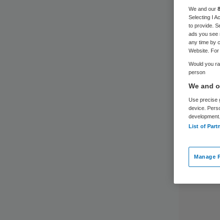
We and our
Selecting I 
to provide. S
ads you see 
any time by c
Website. For 
Would you rat
person
We and ou
Use precise g
device. Pers
development
List of Part
Manage P