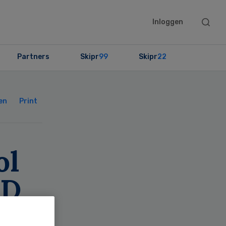
Searc
Inloggen
this
websit
Partners
Skipr
99
Skipr
22
Primary
Sidebar
en
Print
ol
PD