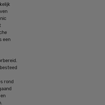
elijk
oven
nic
t
sche
s een
rbereid.
 besteed
es rond
fgaand
gen
.