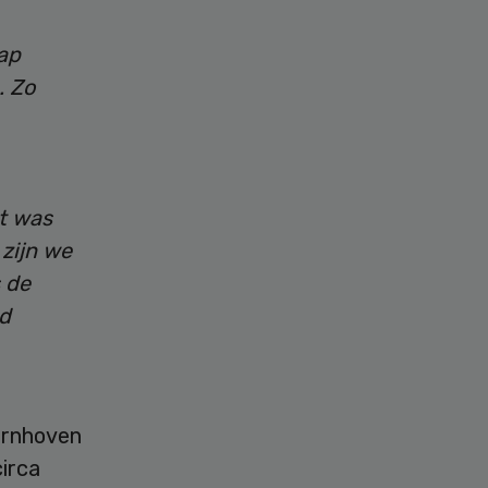
ap
. Zo
it was
 zijn we
 de
d
Bernhoven
irca