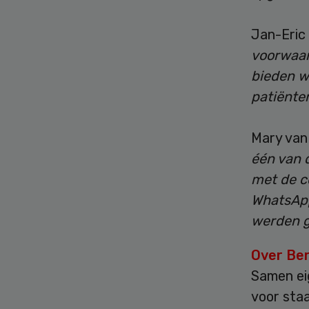
Jan-Eric 
voorwaart
bieden w
patiënten
Mary van
één van 
met de c
WhatsApp
werden g
Over Be
Samen ei
voor staa