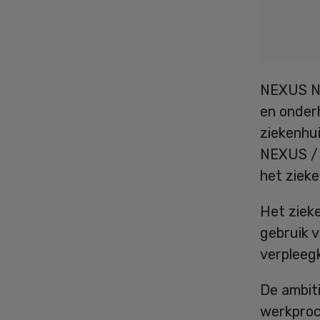
NEXUS Ned
en onder
ziekenhu
NEXUS / E
het ziek
Het zieke
gebruik v
verpleegk
De ambit
werkproce