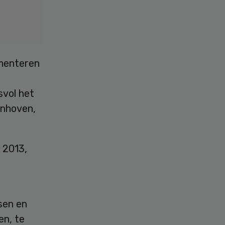
ementeren
svol het
rnhoven,
 2013,
sen en
en, te