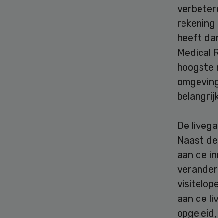
verbetere
rekening
heeft da
Medical 
hoogste n
omgeving.
belangrij
De liveg
Naast de 
aan de i
verander
visitelo
aan de l
opgeleid,