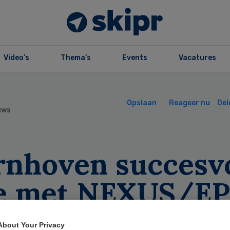
Video’s
Thema’s
Events
Vacatures
Opslaan
Reageer nu
Del
uws
rnhoven succesv
ve met NEXUS/E
About Your Privacy