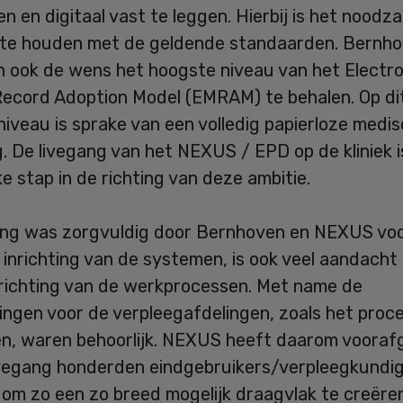
n en digitaal vast te leggen. Hierbij is het noodzak
 te houden met de geldende standaarden. Bernh
n ook de wens het hoogste niveau van het Electro
Record Adoption Model (EMRAM) te behalen. Op di
iveau is sprake van een volledig papierloze medi
 De livegang van het NEXUS / EPD op de kliniek i
ke stap in de richting van deze ambitie.
ang was zorgvuldig door Bernhoven en NEXUS voo
inrichting van de systemen, is ook veel aandacht
nrichting van de werkprocessen. Met name de
ingen voor de verpleegafdelingen, zoals het proc
pen, waren behoorlijk. NEXUS heeft daarom voora
ivegang honderden eindgebruikers/verpleegkundi
 om zo een zo breed mogelijk draagvlak te creëren