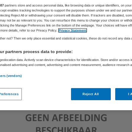
887
partners store and access personal data, like browsing data or unique identifiers, on your
Skipr Redactie
11 november 2016
,
10:00
40 keer gelezen
Accept enables tracking technologies to support the purposes shown under we and our partne
electing Reject All or withdrawing your consent will disable them. If trackers are disabled, so
may not be as relevant to you. You can resurface this menu to change your choices or withd
licking the Manage Preferences link on the bottom of the webpage. Your choices will have eff
more details, refer to our Privacy Policy.
Privacy Statement
her not? Then we only place essential and statistical cookies, these do not record any data
r partners process data to provide:
eolocation data. Actively scan device characteristics for identification. Store and/or access 
onalised advertising and content, advertising and content measurement, audience research 
.
ners (vendors)
references
Reject All
I 