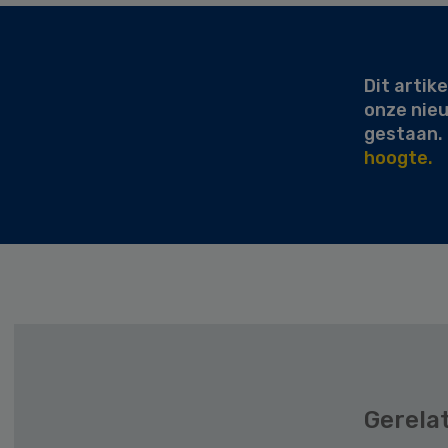
Secondary
Sidebar
Dit artike
onze nie
gestaan.
hoogte.
Gerela