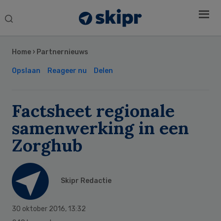
Search
this
Secondary
website
Sidebar
Home
›
Partnernieuws
Opslaan
Reageer nu
Delen
Factsheet regionale
samenwerking in een
Zorghub
Skipr Redactie
30 oktober 2016
,
13:32