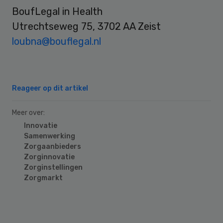
BoufLegal in Health
Utrechtseweg 75, 3702 AA Zeist
loubna@bouflegal.nl
Reageer op dit artikel
Meer over:
Innovatie
Samenwerking
Zorgaanbieders
Zorginnovatie
Zorginstellingen
Zorgmarkt
Primary
Sidebar