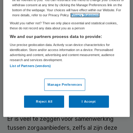
be as relevant to you. You can resurface this menu to change your choices or
van zorgaanbieders en mantelzorgers om
withdraw consent at any time by clicking the Manage Preferences link on the
bottom of the webpage. Your choices will have effect within our Website. For
zich nu ook tot elkaar te verhouden. Om dat
more details, refer to our Privacy Policy.
Privacy Statement
goed te doen is samenwerking, zowel
Would you rather not? Then we only place essential and statistical cookies,
these do not record any data about you as a person
horizontaal als verticaal, nodig. Maar
We and our partners process data to provide:
mededingingsrecht en aanbestedingsrecht
Use precise geolocation data. Actively scan device characteristics for
stellen daaraan grenzen. Het is een
identification. Store and/or access information on a device. Personalised
advertising and content, advertising and content measurement, audience
complexe materie met grijze gebieden en
research and services development.
List of Partners (vendors)
dat leidt vaak tot verkramping uit angst
voor de gevolgen. En dat is jammer, want er
zijn zeker mogelijkheden om het zorgveld
Manage Preferences
soepeler te organiseren met respect voor
Reject All
I Accept
marktwerking.
Er is veel te zeggen voor samenwerking
tussen zorgaanbieders, zelfs al zijn deze