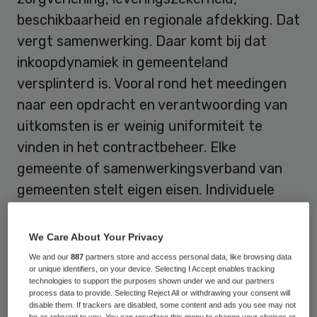
beschikbaarheid en regionale afdekking. Dat
vergt samenwerking. Daar komt bij dat
inkoopdynamiek in gemeenteland
versplinterd is. Vooral rond het meedingen
naar een opdracht en verantwoording van
uitkomsten is er weinig uniformiteit te
vinden in het contractbeheer. Elke
gemeente of samenwerkingsverband van
gemeenten stelt eigen eisen. Individuele
zorgaanbieders komen moeilijk in gesprek
daarover, terwijl dat broodnodig is.
We Care About Your Privacy
We and our
887
partners store and access personal data, like browsing data
Bestuurlijke aanbesteding heeft lange tijd
or unique identifiers, on your device. Selecting I Accept enables tracking
technologies to support the purposes shown under we and our partners
ruimte gegeven voor een flexibele vorm van
process data to provide. Selecting Reject All or withdrawing your consent will
disable them. If trackers are disabled, some content and ads you see may not
zorginkoop. Maar de transitieagenda vraagt