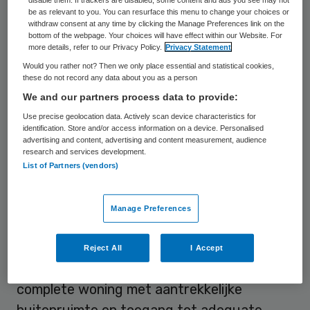
doelgroep adequaat wordt beantwoord,
be as relevant to you. You can resurface this menu to change your choices or
dan ontstaat toekomstbestendig vastgoed.
withdraw consent at any time by clicking the Manage Preferences link on the
bottom of the webpage. Your choices will have effect within our Website. For
Dat schrijft Erwin Drenth in een essay over
more details, refer to our Privacy Policy.
Privacy Statement
de belangrijke rol van kennis over potentiële
Would you rather not? Then we only place essential and statistical cookies,
these do not record any data about you as a person
huurders en cliënten.
We and our partners process data to provide:
Use precise geolocation data. Actively scan device characteristics for
Ons land kent een groot tekort aan
identification. Store and/or access information on a device. Personalised
advertising and content, advertising and content measurement, audience
hoogwaardige woonvoorzieningen voor
research and services development.
ouderen. Bovendien zal door vergrijzing het
List of Partners (vendors)
aantal seniorenhuishoudens nog verder
toenemen. De omvangrijke groep die ’te arm
Manage Preferences
is voor luxe zorg en te rijk voor een sociale
huurwoning’ zoekt het gemak van een
Reject All
I Accept
huurwoning. Zij hebben behoefte aan een
complete woning met aantrekkelijke
buitenruimte en toegang tot adequate