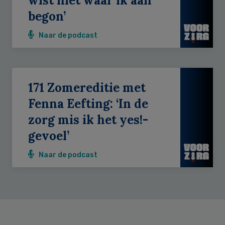
wist niet waar ik aan
begon’
Naar de podcast
171 Zomereditie met
Fenna Eefting: ‘In de
zorg mis ik het yes!-
gevoel’
Naar de podcast