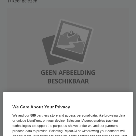
17 keer gelezen
We Care About Your Privacy
Ouderen zoeken niet zelden een complete
We and our
889
partners store and access personal data, like browsing data
huurwoning, maar de ene oudere is de
or unique identifiers, on your device. Selecting I Accept enables tracking
technologies to support the purposes shown under we and our partners
andere niet. Pas als de vraag van de
process data to provide. Selecting Reject All or withdrawing your consent will
disable them. If trackers are disabled, some content and ads you see may not