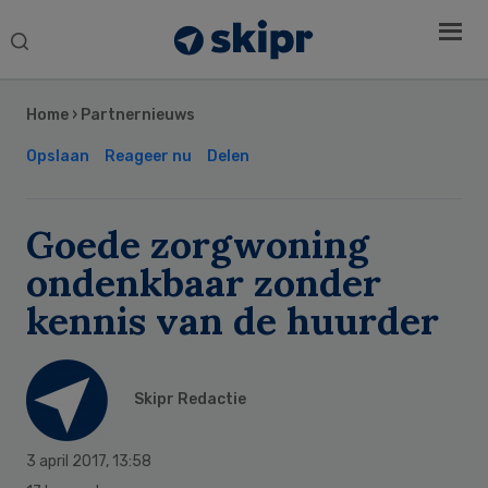
Search
this
Secondary
website
Sidebar
Home
›
Partnernieuws
Opslaan
Reageer nu
Delen
Goede zorgwoning
ondenkbaar zonder
kennis van de huurder
Skipr Redactie
3 april 2017
,
13:58