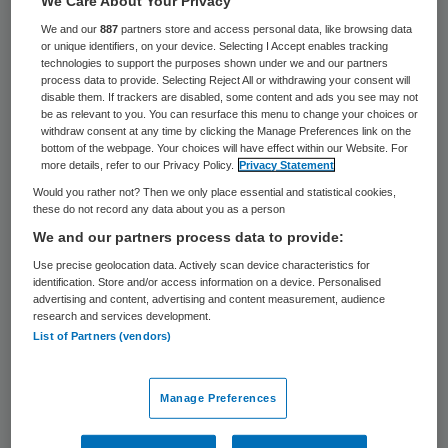
We Care About Your Privacy
maatschappelijke doelstelling en daarmee
We and our
887
partners store and access personal data, like browsing data
aan het maatschappelijk vertrouwen in de
or unique identifiers, on your device. Selecting I Accept enables tracking
technologies to support the purposes shown under we and our partners
zorg: dat is waar de Governancecode Zorg
process data to provide. Selecting Reject All or withdrawing your consent will
disable them. If trackers are disabled, some content and ads you see may not
2017 voor staat.
be as relevant to you. You can resurface this menu to change your choices or
withdraw consent at any time by clicking the Manage Preferences link on the
bottom of the webpage. Your choices will have effect within our Website. For
Sinds 1 januari 2017 is de code van kracht
more details, refer to our Privacy Policy.
Privacy Statement
en geldt die als lidmaatschapsverplichting
Would you rather not? Then we only place essential and statistical cookies,
voor leden van brancheorganisaties ActiZ,
these do not record any data about you as a person
We and our partners process data to provide:
GGZ Nederland, NFU, NVZ en VGN. Wat
Use precise geolocation data. Actively scan device characteristics for
betekent dit voor uw organisatie? Hoe gaat
identification. Store and/or access information on a device. Personalised
u invulling geven aan de principes van de
advertising and content, advertising and content measurement, audience
research and services development.
code? De adviseurs van Leeuwendaal
List of Partners (vendors)
kunnen bestuurders en toezichthouders
begeleiden in dit proces.
Manage Preferences