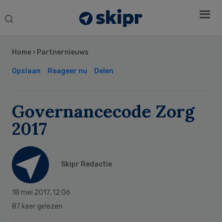
Search
this
Secondary
website
Sidebar
Home
›
Partnernieuws
Opslaan
Reageer nu
Delen
Governancecode Zorg
2017
Skipr Redactie
18 mei 2017
,
12:06
87 keer gelezen