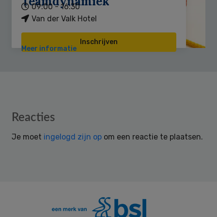
Teamdynamiek
09:00 - 16:30
Van der Valk Hotel
Inschrijven
Meer informatie
Reader
Reacties
Interactions
Je moet
ingelogd zijn op
om een reactie te plaatsen.