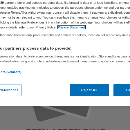
889
partners store and access personal data, like browsing data or unique identifiers, on your
Accept enables tracking technologies to support the purposes shown under we and our partne
electing Reject All or withdrawing your consent will disable them. If trackers are disabled, so
may not be as relevant to you. You can resurface this menu to change your choices or withd
Loyalis
29 maart 2019
,
12:18
215 keer gelezen
licking the Manage Preferences link on the bottom of the webpage. Your choices will have eff
more details, refer to our Privacy Policy.
Privacy Statement
her not? Then we only place essential and statistical cookies, these do not record any data
r partners process data to provide:
eolocation data. Actively scan device characteristics for identification. Store and/or access 
onalised advertising and content, advertising and content measurement, audience research 
.
ners (vendors)
references
Reject All
I 