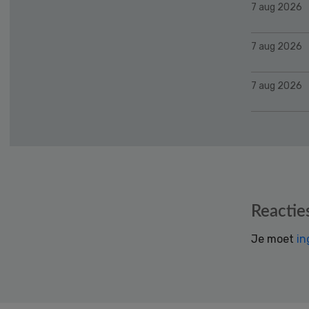
7 aug 2026
7 aug 2026
7 aug 2026
Reader
Reactie
Interactions
Je moet
in