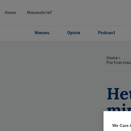
Home
Nieuwsbrief
Nieuws
Opinie
Podcast
Home
›
Partnernie
He
mi
fo
We Care 