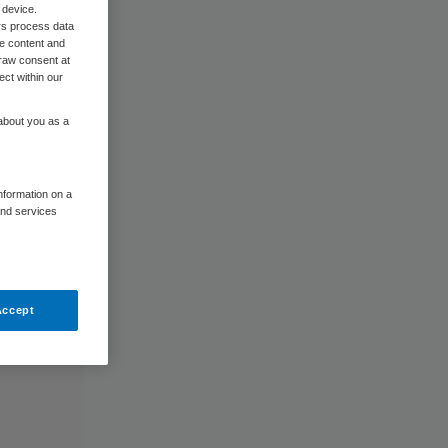
 device.
rs process data
me content and
raw consent at
ect within our
 about you as a
information on a
and services
Accept