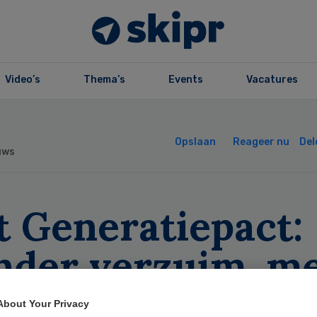
Video’s
Thema’s
Events
Vacatures
Opslaan
Reageer nu
Del
uws
t Generatiepact:
nder verzuim, m
rmatieruimte
About Your Privacy