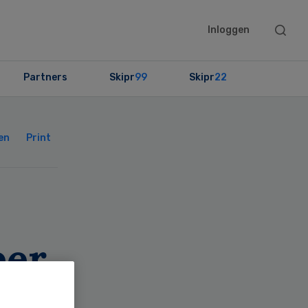
Searc
Inloggen
this
websit
Partners
Skipr
99
Skipr
22
Primary
Sidebar
en
Print
eer