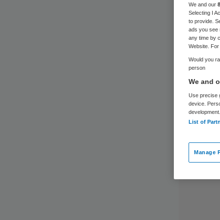
We and our
Selecting I 
to provide. S
ads you see 
any time by c
Website. For 
Would you rat
person
We and ou
Use precise g
device. Pers
development
List of Part
Manage P