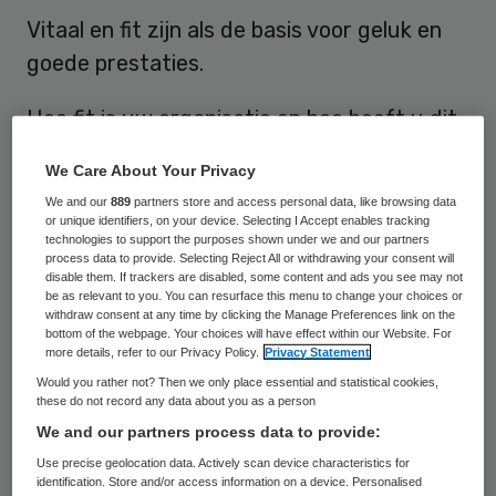
Vitaal en fit zijn als de basis voor geluk en
goede prestaties.
Hoe fit is uw organisatie en hoe heeft u dit
op uw vizier met alle verschuivingen in
We Care About Your Privacy
belangen die er zijn? Fit zijn en blijven
We and our
889
partners store and access personal data, like browsing data
vraagt aandacht van u en uw organisatie in
or unique identifiers, on your device. Selecting I Accept enables tracking
technologies to support the purposes shown under we and our partners
de veranderende omgeving. Naast discipline
process data to provide. Selecting Reject All or withdrawing your consent will
disable them. If trackers are disabled, some content and ads you see may not
en in beweging zijn gaat het ook om de
be as relevant to you. You can resurface this menu to change your choices or
juiste aansluiting van u en uw organisatie
withdraw consent at any time by clicking the Manage Preferences link on the
bottom of the webpage. Your choices will have effect within our Website. For
op de veranderende omgeving.
more details, refer to our Privacy Policy.
Privacy Statement
Would you rather not? Then we only place essential and statistical cookies,
Deze whitepaper biedt een inzicht in waar
these do not record any data about you as a person
We and our partners process data to provide:
de urgentie vandaan komt om in te spelen
Use precise geolocation data. Actively scan device characteristics for
op de veranderingen in belangen van
identification. Store and/or access information on a device. Personalised