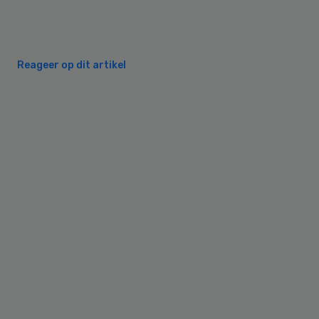
Reageer op dit artikel
Primary
Sidebar