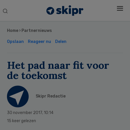
Search
this
Secondary
website
Sidebar
Home
›
Partnernieuws
Opslaan
Reageer nu
Delen
Het pad naar fit voor
de toekomst
Skipr Redactie
30 november 2017
,
10:14
15 keer gelezen