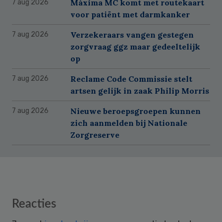
Máxima MC komt met routekaart
7 aug 2026
voor patiënt met darmkanker
Verzekeraars vangen gestegen
7 aug 2026
zorgvraag ggz maar gedeeltelijk
op
Reclame Code Commissie stelt
7 aug 2026
artsen gelijk in zaak Philip Morris
Nieuwe beroepsgroepen kunnen
7 aug 2026
zich aanmelden bij Nationale
Zorgreserve
Reader
Reacties
Interactions