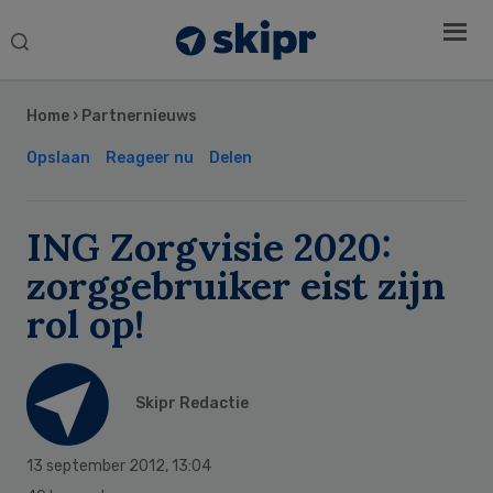
Search
this
Secondary
website
Sidebar
Home
›
Partnernieuws
Opslaan
Reageer nu
Delen
ING Zorgvisie 2020:
zorggebruiker eist zijn
rol op!
Skipr Redactie
13 september 2012
,
13:04