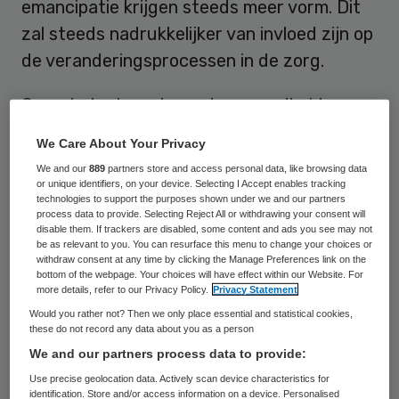
emancipatie krijgen steeds meer vorm. Dit
zal steeds nadrukkelijker van invloed zijn op
de veranderingsprocessen in de zorg.
Over de toekomst van de gezondheidszorg
is veel gezegd en geschreven. De laatste
We Care About Your Privacy
tijd gaat het vaak over de inrichting en
We and our
889
partners store and access personal data, like browsing data
houdbaarheid van het stelsel. Belangrijke
or unique identifiers, on your device. Selecting I Accept enables tracking
technologies to support the purposes shown under we and our partners
vragen, maar een hele belangrijke missen
process data to provide. Selecting Reject All or withdrawing your consent will
disable them. If trackers are disabled, some content and ads you see may not
we namelijk de eigen ontwikkelrichting van
be as relevant to you. You can resurface this menu to change your choices or
withdraw consent at any time by clicking the Manage Preferences link on the
de sector.
bottom of the webpage. Your choices will have effect within our Website. For
more details, refer to our Privacy Policy.
Privacy Statement
Deze vraag heeft de ING, als marktleider en
Would you rather not? Then we only place essential and statistical cookies,
these do not record any data about you as a person
daarmee een belangrijke financier,
We and our partners process data to provide:
opgepakt. Daarom is het initiatief genomen
Use precise geolocation data. Actively scan device characteristics for
om in de vorm van interviews met
identification. Store and/or access information on a device. Personalised